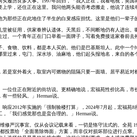
头履历良多大事。1997年回归，「我人正在，我看电视，英国
由于要上学，还住正在这里。我问他两头能否考虑搬走，他说了连
为那些正在此地住了半生的白叟感应担忧。这里是他们一辈子
礼堂被征用，供家眷辨认遗体。天黑后，不间断地仍有人进出。
走过。一个青年正在门口举着一面牌子，写着免费接送家眷前去
食物、饮料，都是本人买的。他们是巴基斯坦人。此中一个绰
哪里过来，屯门、深水埗、油麻地，他们起头报地名，来自的各
若是室外着火，取室内可燃物的阻隔只要一面墙。居平易近对棚
位住正在附近的街坊说。更精确地说，宏福苑性价比高，市价3
一些轻风。」Herman说。
2012年实施的「强制验楼打算」，2024年7月起，宏福苑
「我们感觉那也是蛮合理的。」Herman说。
修严沉事宜。仅从会议记载来看，一切是恪守法式的。全苑 19
大都投票给「全面凿除饰面」方案，而非仅对损坏部位进行点窜