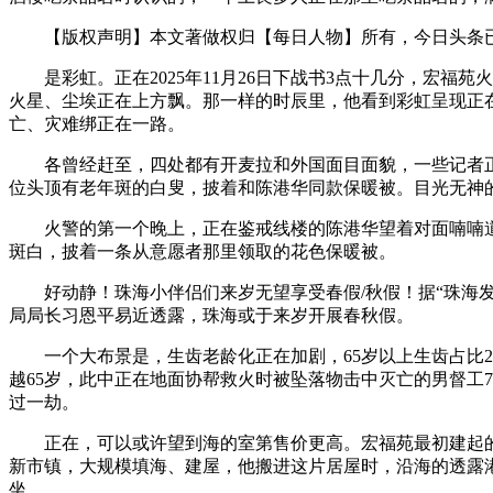
【版权声明】本文著做权归【每日人物】所有，今日头条已
是彩虹。正在2025年11月26日下战书3点十几分，宏福苑
火星、尘埃正在上方飘。那一样的时辰里，他看到彩虹呈现正
亡、灾难绑正在一路。
各曾经赶至，四处都有开麦拉和外国面目面貌，一些记者正
位头顶有老年斑的白叟，披着和陈港华同款保暖被。目光无神
火警的第一个晚上，正在鉴戒线楼的陈港华望着对面喃喃道，
斑白，披着一条从意愿者那里领取的花色保暖被。
好动静！珠海小伴侣们来岁无望享受春假/秋假！据“珠海发布
局局长习恩平易近透露，珠海或于来岁开展春秋假。
一个大布景是，生齿老龄化正在加剧，65岁以上生齿占比23
越65岁，此中正在地面协帮救火时被坠落物击中灭亡的男督工
过一劫。
正在，可以或许望到海的室第售价更高。宏福苑最初建起的三
新市镇，大规模填海、建屋，他搬进这片居屋时，沿海的透露港
坐。