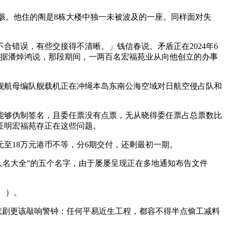
骸。他住的阁是8栋大楼中独一未被波及的一座。同样面对失
错误，有些交接得不清晰。」钱信春说。矛盾正在2024年6
。据潘焯鸿说，那段期间，一两百名宏福苑业从向他创立的办事
航母编队舰载机正在冲绳本岛东南公海空域对日航空侵占队和
够伪制签名，且委任票没有点票，无从晓得委任票占总票数比
证明宏福苑存正在这些问题。
至18万元港币不等，分6期交付，还剩最初一期。
人名大全”的五个名字，由于屡屡呈现正在多地通知布告文件
。）。
悲剧更该敲响警钟：任何平易近生工程，都容不得半点偷工减料