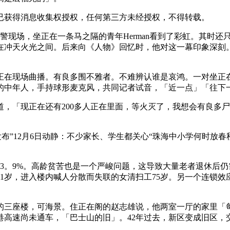
获得消息收集权授权，任何第三方未经授权，不得转载。
火警现场，坐正在一条马之隔的青年Herman看到了彩虹。其时
在冲天火光之间。后来向《人物》回忆时，他对这一幕印象深刻
在现场曲播。有良多围不雅者。不难辨认谁是哀鸿。一对坐正在
的中年人，手持球形麦克风，共同记者试音，「近一点」「往下
「现正在还有200多人正在里面，等火灭了，我想会有良多尸体
”12月6日动静：不少家长、学生都关心“珠海中小学何时放春
。9%。高龄贫苦也是一个严峻问题，这导致大量老者退休后仍
71岁，进入楼内喊人分散而失联的女清扫工75岁。另一个连锁
座楼，可海景。住正在阁的赵志雄说，他两室一厅的家里「每个
高速尚未通车，「巴士山的旧」。42年过去，新区变成旧区，交