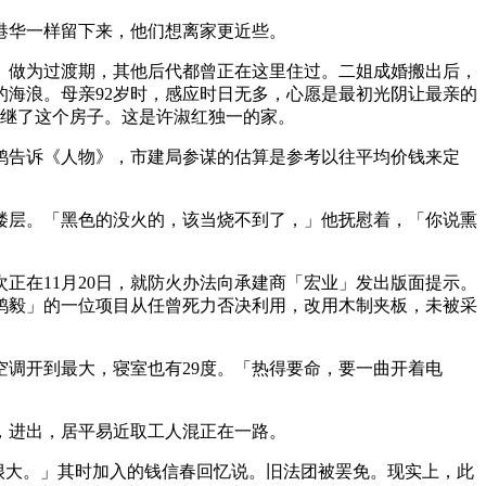
港华一样留下来，他们想离家更近些。
。做为过渡期，其他后代都曾正在这里住过。二姐成婚搬出后，
海浪。母亲92岁时，感应时日无多，心愿是最初光阴让最亲的
承继了这个房子。这是许淑红独一的家。
鸿告诉《人物》，市建局参谋的估算是参考以往平均价钱来定
层。「黑色的没火的，该当烧不到了，」他抚慰着，「你说熏
在11月20日，就防火办法向承建商「宏业」发出版面提示。
鸿毅」的一位项目从任曾死力否决利用，改用木制夹板，未被采
调开到最大，寝室也有29度。「热得要命，要一曲开着电
，进出，居平易近取工人混正在一路。
音很大。」其时加入的钱信春回忆说。旧法团被罢免。现实上，此