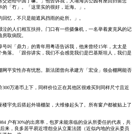
将交还给中国了嘛。」他告诉我，大埔海滨公园有座回归留念
续串的「冇」。「这里实的很好，近海。」。
的回忆，不只是能遮风挡雨的处所。」。
啜泣的人们相互扶持。门口有一些摄像机，一名举着麦克风的记
殓房取病院。
号叫「鼎力」的青年用粤语告诉我，他来曾经15年，太太是
个角落。「跟你讲实，我们不会感觉我们是巴基斯坦人，我们是
网平安性亦有忧愁。新法团曾向承建方「宏业」领会棚网能否
00万港币上下，同样价位正在其他区很难买到同样尺寸且近
8座楼宇先后搭起外墙棚架，大维修起头了。所有窗户都被贴上了
84 户有30%的出席率，包罗未能亲临的业从所委任的代表，共
。后来，良多居平易近埋怨业从立案法团（近似内地的业从委员