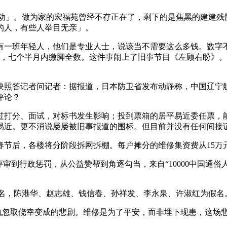
震动」。做为家的宏福苑曾经不存正在了，剩下的是焦黑的建建残
的人，有些人举目无亲」。
班年轻人，他们是专业人士，说该当不需要这么多钱。数字不合
用，七个半月内缴脚全数。这件事闹上了旧事节目《左顾右盼》
照答记者问记者：据报道，日本防卫省发布动静称，中国辽宁舰
评论？
打分、面试，对标书发生影响；投到票箱的居平易近委任票，能
易近。更不消说屡屡被旧事报道的围标。但目前并没有任何间接
节后，各楼将分阶段拆网拆棚。每户摊分的维修集资费从15万元
到行政惩罚，从公益赞帮到角逐勾当，来自“10000中国通俗
文名，陈港华、赵志雄、钱信春、孙祥发、李永泉、许淑红为假名
疏忽取侥幸变成的悲剧。维修是为了平安，而非埋下现患，这场