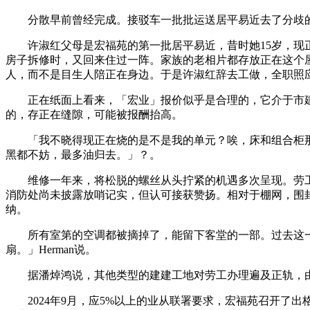
分散早前曾经完成。接驳车一批批运送居平易近去了分歧的
许淑红父母是宏福苑的第一批居平易近，昔时她15岁，现正
房子拆修时，又回来住过一阵。家族的老相片都存放正在这个
人，而不是目生人陪正在身边。于是许淑红辞去工做，全职照应
正在纸面上看来，「宏业」报价似乎是合理的，它介于市建局
的，存正在缝隙，可能被报酬抬高。
「我不晓得现正在烧的是不是我的单元？唉，床和组合柜那
黑都不妨，最多油归去。」？。
维修一年来，将松脱的螺丝从头拧紧的机遇多次呈现。劳工处
消防处尚未披露放哨记实，但认可接获赞扬。相对于棚网，围
纳。
所有室第的空调都被摘掉了，能留下客堂的一部。过去这一年
扇。」Herman说。
据潘焯鸿说，其他类型的建建工地对劳工办理遍及正轨，由
2024年9月，应5%以上的业从联署要求，宏福苑召开了出