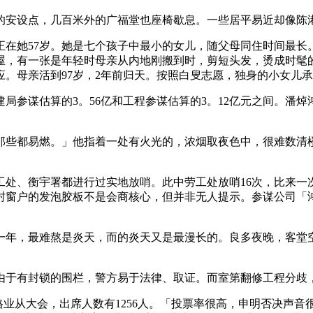
安设点，几百米外的广福堂也座椅歇息。一些居平易近却像陈
在她57岁。她是七个孩子中最小的女儿，随父母同住时间最长
屋，有一张是年轻时母亲从内地刚搬到时，剪短头发，烫成时髦的
。母亲活到97岁，2年前归天。按照白叟志愿，独身的小女儿
参谋估算的3。56亿和工程参谋估算的3。12亿元之间。潘焯
些都易燃。」他指着一处有火光的，浓烟取夜色中，很难数清楼
、衡宇署都进行过实地放哨。此中劳工处放哨16次，比来一次正
封窗户的发泡胶板不是会商核心，但并非无人提示。参谋公司「
，最难熬是炎天，而的炎天又是最漫长的。良多夜晚，客堂空
于有封锁的围栏，警方易于法律、取证。而室第翻修工程分歧
格业从大会，出席人数有1256人。「投票率很高，申明否决声