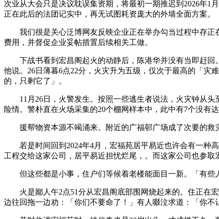
次业从大会只是决议耽误集资期，将最初一期推迟到2026年
正在此后的法团记实中，再无试图耗资庞大的外墙全面方案。
我们很是关心泛博网友反映企业正在举办勾当过程中存正在
费用，并督促企业妥帖措置后续相关工做。
下战书看到宏昌阁起火的动静后，陈港华并没有当即赶回。他
他说。26日薄暮6点22分，火灾升为五级，仅次于最高的「
的，只剩它了」。
11月26日，火警发生。按照一些逃生者说法，火灾钟从头
险情。警朴直在火场采集的20个棚网样本中，此中有7个没有
援帮物资本源不竭涌来。附近的广福邨广场成了次要的救灾核
若是时间回到2024年4月，宏福苑居平易近也许会有一种
工程交给这家公司，居平易近担忧烂尾，。而这家公司也参取宏福
但这些都是小事，住户们等候着老楼能面目一新。「有些人
火是鄙人午2点51分从宏昌阁底部围网烧起来的。住正在宏福
边往回拖一边劝：「你们不要命了！」有人啜泣求道：「你不