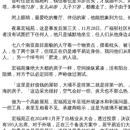
昔时住进宏福苑时，钱信春也是30岁出头，才成婚不久。两
塔。本年他72岁，女儿40岁，儿子37岁，都搬走了。孙子
闭上眼睛，最爱吃的餐厅、伴侣的家，他能想象到方位。他
夜幕宏福苑，这是事发后第三天，11月28日。广福邨社区
者没有试图拦下任何人，他只是缄默地坐立，任人们从他身边
七八个南亚面目面貌的人守着一个物资点，摆着枕头、被子、
人，生了两个孩子，但现正在仍是难平易近身份。我问他们从
人。」另一个绰号叫「肥龙」的人说。
宏福苑像绝大大都的房子一样，空间操纵紧凑，没有阳台，
阻燃，对方予以必定回答，声称做过测试。
「这里是好值钱的屋邨，大埔不是排第二就是排第一的。」一
海的房子。「这边采光很好，空气会好一些。炎天也不那么热，有
做为一个高龄屋苑，宏福苑近年呈现外墙渗水和剥落问题。响应
一些工具，表里互相看不见。承建商暗示，这是为玻璃不被施工，
宏福苑正在2024年1月开了出格业从大会，透过投票，决议维
有595人出席。对于外墙，正在三个备选方案中，居平易近们