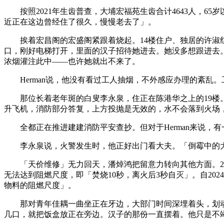
按照2021年生齿普查，大埔宏福苑生齿合计4643人，65
近正在这边曾经住了很久，慢慢老去了」。
挨着宏昌阁的宏盛阁紧跟着烧起。14楼住户、独居的许淑红
口，刚好电梯打开，里面的汉子招待她进去。她没多想跟进去。
浓烟灌注此中——也许她就出不来了。
Herman说，他没有看过工人抽烟，不外感应办理的紊乱
那位长着老年斑的白叟李永泉，住正在陈港华之上的19楼。
升飞机，消防部分答复，上方投抛是无效的，水不会落到火场
全都正在推进建建消防平安查抄。但对于Herman来说，
李永泉说，火警发生时，他正好出门看大夫。「倒霉中的大
「天价维修」无力回天，潘焯鸿把留意力转向其他方面。20
无法达到阻燃尺度，即「焚烧10秒，离火后3秒自灭」。自2
物料的阻燃尺度」。
那对青年佳耦一曲坐正在牙边，大部门时间深埋着头，划动手
几口，就把饭盒放正在旁边。汉子的那份一直摆着。他只是不