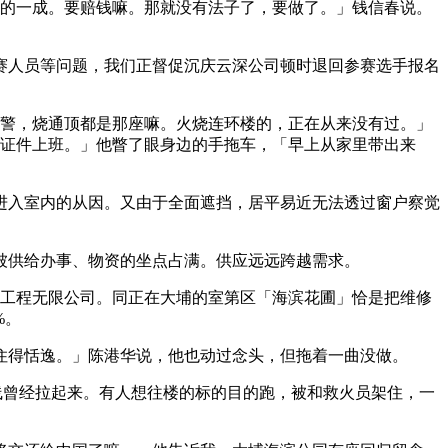
用的一成。要赔钱嘛。那就没有法子了，要做了。」钱信春说。
人员等问题，我们正督促沉庆云深公司顿时退回参赛选手报名
警，烧通顶都是那座嘛。火烧连环楼的，正在从来没有过。」
带证件上班。」他瞥了眼身边的手拖车，「早上从家里带出来
进入室内的从因。又由于全面遮挡，居平易近无法透过窗户察觉
被供给办事、物资的坐点占满。供应远远跨越需求。
建工程无限公司。同正在大埔的室第区「海滨花圃」恰是把维修
%。
得恬逸。」陈港华说，他也动过念头，但拖着一曲没做。
线曾经拉起来。有人想往楼的标的目的跑，被和救火员架住，一