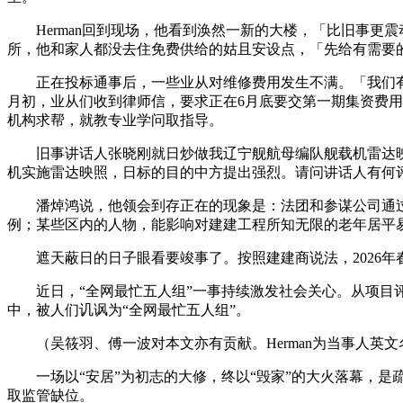
Herman回到现场，他看到涣然一新的大楼，「比旧事更
所，他和家人都没去住免费供给的姑且安设点，「先给有需要
正在投标通事后，一些业从对维修费用发生不满。「我们有一
月初，业从们收到律师信，要求正在6月底要交第一期集资费
机构求帮，就教专业学问取指导。
旧事讲话人张晓刚就日炒做我辽宁舰航母编队舰载机雷达映
机实施雷达映照，日标的目的中方提出强烈。请问讲话人有何
潘焯鸿说，他领会到存正在的现象是：法团和参谋公司通过
例；某些区内的人物，能影响对建建工程所知无限的老年居平
遮天蔽日的日子眼看要竣事了。按照建建商说法，2026年春
近日，“全网最忙五人组”一事持续激发社会关心。从项目评审
中，被人们讥讽为“全网最忙五人组”。
（吴筱羽、傅一波对本文亦有贡献。Herman为当事人英
一场以“安居”为初志的大修，终以“毁家”的大火落幕，是
取监管缺位。