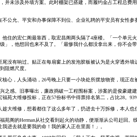
1月，并未涉及外墙方案。此时棚架已搭建，而履约金占工程总费
不公允、平安和办事保障不到位、企业礼聘的平安员有女性参赛
住的宏仁阁最靠西，取宏昌阁两头隔了4座楼。「一个单元火
灾难级」，他想回也来不及了。「最惨我什么都没拿出来，你不会
至尾没有响过。贴正在每扇窗上的发泡胶板被认为是火穿透外墙
达到阻燃尺度。
心，人头涌动，26号晚上只要一小块处所摆放物资，现正在
高兴之感。旧事曝出，廉政捣破一工程围标案，涉案的是俊豪建
苑大维修投标，正在57份标书中得票排名第二，占比28。93
趁大维修，想着都住了这么多年了，扔进去十万拆修，本人也住
苑阁的Herman从社交看到起火的动静，便渐渐从公司赶回。
让我进去就是要我的命！我的家人正在里面！」。