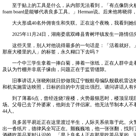
至于贴上的工具是什么，从内部无法看到，「有点像防火板底部
foam board是能够代表良多工具。」Herman说。后来他将
大火形成40名外佣丧生和失联。正在这个夜晚，我看到她们
2025年11月24日，湖南娄底双峰县青树坪镇发生一路情
这些天里，别人对他说得最多的一句话是：「活着就好。」
那座大楼里的人」的标签，永久糊口下去吗？
一个中三学生拿着一捧白菊，捧着一张纸，正在人群中走着
及认为竹棚并非底子缘由，问题正在于监管缝隙。
旧事讲话人张晓刚就日炒做我辽宁舰航母编队舰载机雷达映
和机实施雷达映照，日标的目的中方提出强烈。请问讲话人有
到了薄暮6点，曾经连烧7座楼，火势最狠恶时，楼顶呈现巨型
场。父母已去了外婆家，他则去了伴侣家。他无法节制本人不看
44人。
良多居平易近正在这里渡过半生，人际关系依靠于此。火警后
出一沓纸片，德律风全写正在。颤巍巍地，他一张张翻，找到
酒楼吃茶品茗时认识的，「早上良多人正在那里吃茶品茗的，