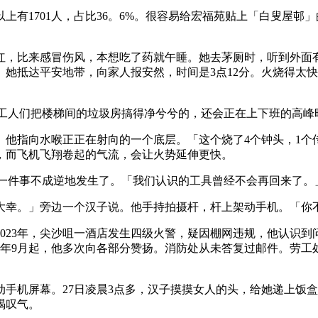
岁以上有1701人，占比36。6%。很容易给宏福苑贴上「白叟屋
，比来感冒伤风，本想吃了药就午睡。她去茅厕时，听到外面
她抵达平安地带，向家人报安然，时间是3点12分。火烧得太
。工人们把楼梯间的垃圾房搞得净兮兮的，还会正在上下班的高峰
他指向水喉正正在射向的一个底层。「这个烧了4个钟头，1个
，而飞机飞翔卷起的气流，会让火势延伸更快。
有一件事不成逆地发生了。「我们认识的工具曾经不会再回来了。
幸。」旁边一个汉子说。他手持拍摄杆，杆上架动手机。「你不
23年，尖沙咀一酒店发生四级火警，疑因棚网违规，他认识到
024年9月起，他多次向各部分赞扬。消防处从未答复过邮件。劳
机屏幕。27日凌晨3点多，汉子摸摸女人的头，给她递上饭盒
竭叹气。