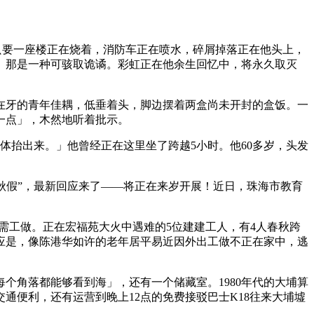
还只要一座楼正在烧着，消防车正在喷水，碎屑掉落正在他头上，
。那是一种可骇取诡谲。彩虹正在他余生回忆中，将永久取灭
牙的青年佳耦，低垂着头，脚边摆着两盒尚未开封的盒饭。一
一点」，木然地听着批示。
抬出来。」他曾经正在这里坐了跨越5小时。他60多岁，头发
秋假”，最新回应来了——将正在来岁开展！近日，珠海市教育
需工做。正在宏福苑大火中遇难的5位建建工人，有4人春秋跨
效应是，像陈港华如许的老年居平易近因外出工做不正在家中，逃
角落都能够看到海」，还有一个储藏室。1980年代的大埔算
通便利，还有运营到晚上12点的免费接驳巴士K18往来大埔墟