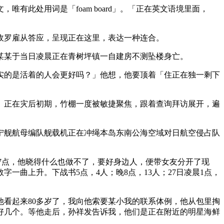
此处用词是「foam board」。「正在英文语境里面，
收罗雇从答应，呈现正在这里，表达一种连合。
曾某某于当日凌晨正在青树坪镇一自建房不测坠楼身亡。
的是活着的人会更好吗？」他想，他要顶着「住正在独一剩下
正在灾后初期，竹棚一度被敏捷聚焦，跟着查询拜访展开，遍
舰航母编队舰载机正在冲绳本岛东南公海空域对日航空侵占队
7点，他晓得什么也做不了，要好身边人，便带女友分开了现
曲上升。下战书5点，4人；晚8点，13人；27日凌晨1点，
看起来80多岁了，我向他索要某小我的联系体例，他从包里掏
好几个。等他走后，孙祥发告诉我，他们是正在附近的明星海鲜