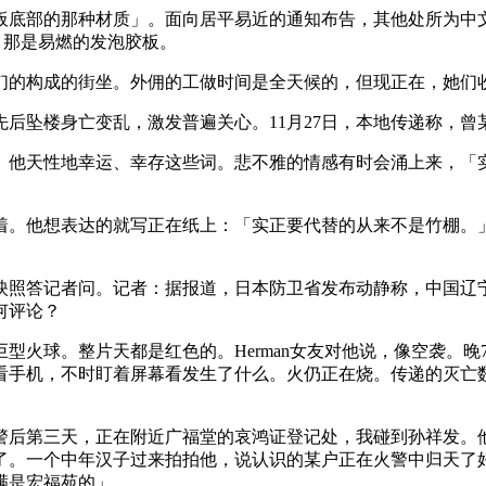
的那种材质」。面向居平易近的通知布告，其他处所为中文，唯有
晓得，那是易燃的发泡胶板。
的构成的街坐。外佣的工做时间是全天候的，但现正在，她们
侣先后坠楼身亡变乱，激发普遍关心。11月27日，本地传递称，
他天性地幸运、幸存这些词。悲不雅的情感有时会涌上来，「实
。他想表达的就写正在纸上：「实正要代替的从来不是竹棚。」
照答记者问。记者：据报道，日本防卫省发布动静称，中国辽宁
何评论？
火球。整片天都是红色的。Herman女友对他说，像空袭。晚
手机，不时盯着屏幕看发生了什么。火仍正在烧。传递的灭亡数字一
第三天，正在附近广福堂的哀鸿证登记处，我碰到孙祥发。他
了。一个中年汉子过来拍拍他，说认识的某户正在火警中归天了
满是宏福苑的」。