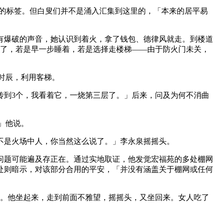
邨」的标签。但白叟们并不是涌入汇集到这里的，「本来的居平易
有爆破的声音，她认识到着火，拿了钱包、德律风就走。到楼道
快了，若是早一步睡着，若是选择走楼梯——由于防火门未关，
时辰，利用客梯。
传到3个，我看着它，一烧第三层了。」后来，问及为何不消曲
」他说。
是火场中人，你当然这么说了。」李永泉摇摇头。
问题可能遍及存正在。通过实地取证，他发觉宏福苑的多处棚网
工处则暗示，对该部分合用的平安，「并没有涵盖关于棚网或任何
。他坐起来，走到前面不雅望，摇摇头，又坐回来。女人吃了