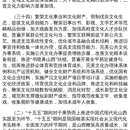
晋文化力影响力显著加强。
（三十四）繁荣文化事业和文化财产。营制优良文化生
态，提拔文化原创能力，鞭策旧事出书、影视、文学艺术等范
畴精品创做，加大戏曲复兴力度。加强高程度文化人才步队扶
植。普遍开展群众性文化勾当，繁荣互联网前提下新公共文
艺。推进支流系统性变化，优化省市县融合成长结构，推进旧
事宣传和收集一体化办理，提高支流指导能力。完美公共文化
办事系统，实施公共文化办事提质增效步履，改善文化根本设
备前提。推进“书喷鼻山西”扶植。普遍开展全平易近健身勾
当，统筹推进群众体育和竞技体育成长。完美文化办理体系体
例和出产运营机制。健全文化财产系统和市场系统，优化国有
文化企业结构，实施严沉文化财产项目带动计谋，实施积极的
文化经济政策，培育优良文化企业和品牌。推进文化和科技融
合，鞭策文化扶植数智化赋能、消息化转型，成长新型文化业
态，规范和支撑微短剧财产成长。指导规范收集文学、收集逛
戏、收集视听等健康成长，加强未成年人收集。
（二）“十五五”期间对于乘势而上推进中国式现代化山西
实践至为环节。“十五五”期间是我国根基实现社会从义现代化
夯实根本、全面发力的环节期间，是山西鞭策高质量成长、深