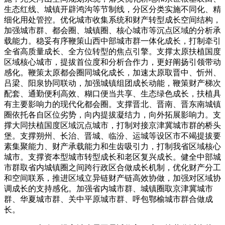
生态红线、城镇开辟鸿沟等节制线，分区分类实施不同化、精
细化用处管控。优化城市收集系统和财产转型成长空间结构，
加强城市群、都会圈、城镇圈、核心城市等沉点区域的分析承
载能力。稳妥有序鞭策山西中部城市群一体化成长，打制牵引
全省高质量成长、全方位转型的焦点引擎。支撑太原扶植国度
区域核心城市，提拔首位度和分析合作力，更好阐扬引领带动
感化。鞭策太原都会圈同城化成长，加速太原取晋中、忻州、
吕梁、阳泉协同联动，加强城镇组团成长动能，鞭策财产梯次
配套、通勤便利高效、糊口便当共享、生态绿色成长，扶植具
有主要影响力的现代化都会圈。支撑晋北、晋南、晋东南城镇
圈依托各自区位劣势，向内提拔凝结力，向外拓展影响力。支
撑大同扶植国度区域沉点城市，打制对接京津冀城市群的桥头
堡。支撑朔州、长治、晋城、临汾、运城等设区市不竭提拔要
素集聚能力、财产承载能力和生齿吸引力，打制我省区域核心
城市。支撑资本型城市转型成长和老区复兴成长。健全中部城
市群取省内城镇圈之间跨行政区合做成长机制，优化财产分工
和空间联系，推进区域立异链财产链高效协做，加强对区域协
调成长的支持感化。加强省内城市群、城镇圈取京津冀城市
群、华夏城市群、关中平原城市群、呼包鄂榆城市群合做成
长。