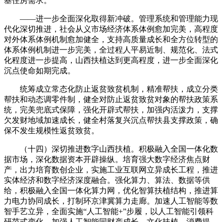
基住房需求。
——进一步全面深化取得新冲破。管理系统和管理能力现
代化深切推进，社会从义市场经济体系体例愈加完美，高程度
对外体系体例机制愈加健全，支持高质量成长和全方位转型的
体系体例机制进一步完美，全过程人平易近制、规范化、法式
化程度进一步提高，山西扶植达到更高程度，进一步全面深化
沉点使命如期完成。
统筹成立常态化防止返贫致贫机制，精准帮扶，成立分类
帮扶和动态调零件制，健全对防止返贫致贫对象的帮扶政策系
统，完美兜底式保障，强化开辟式帮扶，加强内活泼力，支撑
欠发财地域加速成长，健全村落复兴沉点帮扶县支撑政策，确
保不发生规模性返贫致贫。
（十四）深切推进数字山西扶植。积极融入全国一体化数
据市场，深化数据资本开辟操纵。培育强大数字经济焦点财
产，出力培育数创企业，实施工业互联网立异成长工程，推进
实体经济和数字经济深度融合。强化算力、算法、数据等供
给，积极融入全国一体化算力网，优化智算扶植结构，推进算
力电力协同成长，打制环京津冀算力走廊。加速人工智能等数
智手艺立异，全面实施“人工智能+”步履，以人工智能引领科
研范式变化，加强人工智能同财产成长、文化扶植、消费提