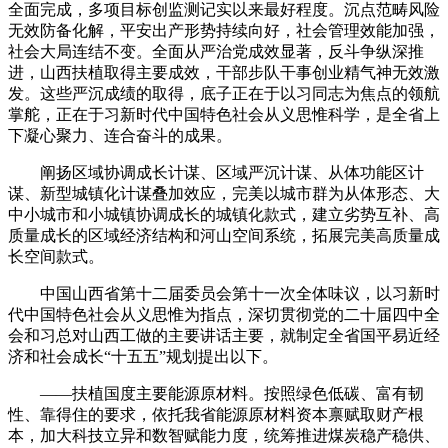
全面完成，多项目标创监测记实以来最好程度。沉点范畴风险
无效防备化解，平安出产形势持续向好，社会管理效能加强，
社会大局连结不变。全面从严治党成效显著，反斗争纵深推
进，山西扶植取得主要成效，干部步队干事创业精气神无效激
发。这些严沉成绩的取得，底子正在于以习同志为焦点的领航
掌舵，正在于习新时代中国特色社会从义思惟科学，是全省上
下凝心聚力、连合奋斗的成果。
阐扬区域协调成长计谋、区域严沉计谋、从体功能区计
谋、新型城镇化计谋叠加效应，完美以城市群为从体形态、大
中小城市和小城镇协调成长的城镇化款式，建立劣势互补、高
质量成长的区域经济结构和河山空间系统，拓展完美高质量成
长空间款式。
中国山西省第十二届委员会第十一次全体味议，以习新时
代中国特色社会从义思惟为指点，深切贯彻党的二十届四中全
会和习总对山西工做的主要讲话主要，就制定全省国平易近经
济和社会成长“十五五”规划提出以下。
——扶植国度主要能源原材料。按照绿色低碳、富有韧
性、靠得住的要求，依托我省能源原材料资本禀赋取财产根
本，加大科技立异和数智赋能力度，统筹推进煤炭稳产稳供、