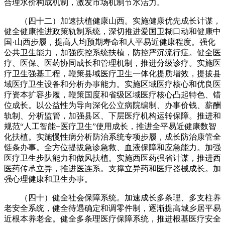
合理水价构成机制，激发市场机制节水活力。
（四十二）加速扶植健康山西。实施健康优先成长计谋，
健全健康推进政策轨制系统，深切推进爱国卫糊口动和健康中
国·山西步履，提高人均预期寿命和人平易近健康程度。强化
公共卫生能力，加强疾控系统扶植，防控严沉流行症。健全医
疗、医保、医药协同成长和管理机制，推进分级诊疗。实施医
疗卫生强基工程，鞭策县域医疗卫生一体化提质增效，提拔县
域医疗卫生设备和分析办事能力。实施区域医疗核心和优良医
疗资本扩容步履，鞭策国度和省级区域医疗核心凸起特色、错
位成长。以公益性为导向深化公立病院编制、办事价钱、薪酬
轨制、分析监管，加强县区、下层医疗机构运转保障。推进和
规范“人工智能+医疗卫生”使用成长，推进全平易近健康数智
化扶植。实施慢性病分析防治系统专项步履，成长防治康管全
链条办事。全方位提拔急诊急救、血液保障和应急能力。加强
医疗卫生步队能力和做风扶植。实施西医药强省计谋，推进西
医药传承立异，推进医连系。支撑立异药和医疗器械成长。加
强心理健康和卫生办事。
（四十）健全社会保障系统。加速成长多条理、多支柱养
老安全系统，健全待遇确定和调零件制，逐渐提高城乡居平易
近根本养老金。健全多条理医疗保障系统，推进根基医疗安全