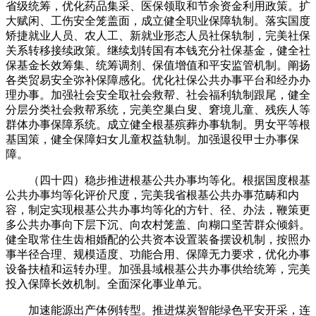
省级统筹，优化药品集采、医保领取和节余资金利用政策。扩
大赋闲、工伤安全笼盖面，成立健全职业保障轨制。落实国度
矫捷就业人员、农人工、新就业形态人员社保轨制，完美社保
关系转移接续政策。继续划转国有本钱充分社保基金，健全社
保基金长效筹集、统筹调剂、保值增值和平安监管机制。阐扬
各类贸易安全弥补保障感化。优化社保公共办事平台和经办办
理办事。加强社会安全取社会救帮、社会福利轨制跟尾，健全
分层分类社会救帮系统，完美空巢白叟、窘境儿童、残疾人等
群体办事保障系统。成立健全根基殡葬办事轨制。男女平等根
基国策，健全保障妇女儿童权益轨制。加强退役甲士办事保
障。
（四十四）稳步推进根基公共办事均等化。根据国度根基
公共办事均等化评价尺度，完美我省根基公共办事范畴和内
容，制定实现根基公共办事均等化的方针、径、办法，鞭策更
多公共办事向下层下沉、向农村笼盖、向糊口坚苦群众倾斜。
健全取常住生齿相婚配的公共资本设置装备摆设机制，按照办
事半径合理、规模适度、功能合用、保障无力要求，优化办事
设备扶植和运转办理。加强县域根基公共办事供给统筹，完美
投入保障长效机制。全面深化事业单元。
加速能源出产体例转型。推进煤炭智能绿色平安开采，连