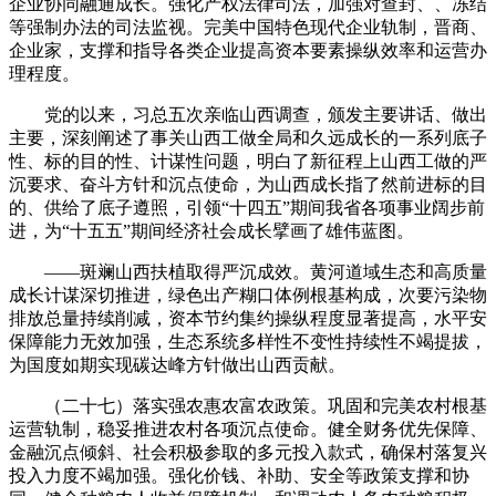
企业协同融通成长。强化产权法律司法，加强对查封、、冻结
等强制办法的司法监视。完美中国特色现代企业轨制，晋商、
企业家，支撑和指导各类企业提高资本要素操纵效率和运营办
理程度。
党的以来，习总五次亲临山西调查，颁发主要讲话、做出
主要，深刻阐述了事关山西工做全局和久远成长的一系列底子
性、标的目的性、计谋性问题，明白了新征程上山西工做的严
沉要求、奋斗方针和沉点使命，为山西成长指了然前进标的目
的、供给了底子遵照，引领“十四五”期间我省各项事业阔步前
进，为“十五五”期间经济社会成长擘画了雄伟蓝图。
——斑斓山西扶植取得严沉成效。黄河道域生态和高质量
成长计谋深切推进，绿色出产糊口体例根基构成，次要污染物
排放总量持续削减，资本节约集约操纵程度显著提高，水平安
保障能力无效加强，生态系统多样性不变性持续性不竭提拔，
为国度如期实现碳达峰方针做出山西贡献。
（二十七）落实强农惠农富农政策。巩固和完美农村根基
运营轨制，稳妥推进农村各项沉点使命。健全财务优先保障、
金融沉点倾斜、社会积极参取的多元投入款式，确保村落复兴
投入力度不竭加强。强化价钱、补助、安全等政策支撑和协