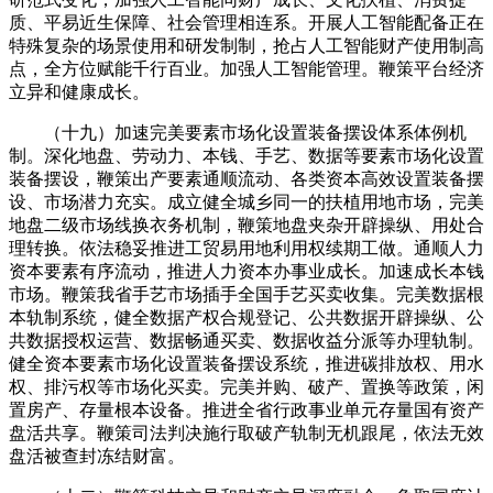
质、平易近生保障、社会管理相连系。开展人工智能配备正在
特殊复杂的场景使用和研发制制，抢占人工智能财产使用制高
点，全方位赋能千行百业。加强人工智能管理。鞭策平台经济
立异和健康成长。
（十九）加速完美要素市场化设置装备摆设体系体例机
制。深化地盘、劳动力、本钱、手艺、数据等要素市场化设置
装备摆设，鞭策出产要素通顺流动、各类资本高效设置装备摆
设、市场潜力充实。成立健全城乡同一的扶植用地市场，完美
地盘二级市场线换衣务机制，鞭策地盘夹杂开辟操纵、用处合
理转换。依法稳妥推进工贸易用地利用权续期工做。通顺人力
资本要素有序流动，推进人力资本办事业成长。加速成长本钱
市场。鞭策我省手艺市场插手全国手艺买卖收集。完美数据根
本轨制系统，健全数据产权合规登记、公共数据开辟操纵、公
共数据授权运营、数据畅通买卖、数据收益分派等办理轨制。
健全资本要素市场化设置装备摆设系统，推进碳排放权、用水
权、排污权等市场化买卖。完美并购、破产、置换等政策，闲
置房产、存量根本设备。推进全省行政事业单元存量国有资产
盘活共享。鞭策司法判决施行取破产轨制无机跟尾，依法无效
盘活被查封冻结财富。