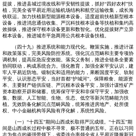
提拔，推进县城过境改线和平安韧性提拔，抓好“四好农村”扶
植，完美全省平易近用运输机场结构和航空运输收集，成长海
铁联运。加力扶植新型能源根本设备。适度超前扶植新型根本
设备，推进消息通信收集、严沉科技根本设备等扶植和集约高
效操纵，推进保守根本设备更新和数智化。优化提拔财产立异
根本设备。推进城市平急两用公共根本设备扶植。
（四十九）推进系统和能力现代化。鞭策实施，推进计谋
和政策落实，完美风险防控系统。强化沉点范畴和主要专项协
调机制，提高应急应变效能。落实义务制，推进全链条全要素
协同联动，构成系统合力。强化教育，加强全家平安认识，建
牢人平易近防地。锻制实和适用的能力，果断国度平安、轨制
平安、认识形态平安，当好首都“护城河”。保障粮食、能源资
本、主要财产链供应链、严沉根本设备平安，加强计谋性矿产
资本勘察开辟和储蓄。统筹保守平安和非保守平安，加强收
集、数据、人工智能、生物、生态、低空等新兴范畴能力扶
植。无效防备化解沉点范畴风险，统筹推进房地产、处所债
权、中小金融机构等风险有序化解，系统性风险。
（一）“十四五”期间山西成长取得严沉成绩。“十四五”期
间是山西成长过程中极不寻常、极不普通的五年。正在以习同
志为焦点的顽强带领下，省委连合率领全省人平易近降服新冠