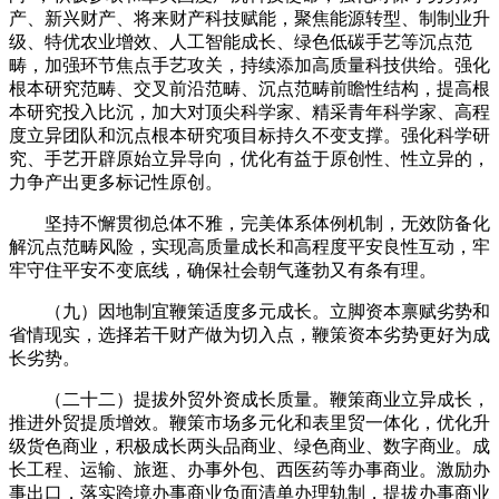
产、新兴财产、将来财产科技赋能，聚焦能源转型、制制业升
级、特优农业增效、人工智能成长、绿色低碳手艺等沉点范
畴，加强环节焦点手艺攻关，持续添加高质量科技供给。强化
根本研究范畴、交叉前沿范畴、沉点范畴前瞻性结构，提高根
本研究投入比沉，加大对顶尖科学家、精采青年科学家、高程
度立异团队和沉点根本研究项目标持久不变支撑。强化科学研
究、手艺开辟原始立异导向，优化有益于原创性、性立异的，
力争产出更多标记性原创。
坚持不懈贯彻总体不雅，完美体系体例机制，无效防备化
解沉点范畴风险，实现高质量成长和高程度平安良性互动，牢
牢守住平安不变底线，确保社会朝气蓬勃又有条有理。
（九）因地制宜鞭策适度多元成长。立脚资本禀赋劣势和
省情现实，选择若干财产做为切入点，鞭策资本劣势更好为成
长劣势。
（二十二）提拔外贸外资成长质量。鞭策商业立异成长，
推进外贸提质增效。鞭策市场多元化和表里贸一体化，优化升
级货色商业，积极成长两头品商业、绿色商业、数字商业。成
长工程、运输、旅逛、办事外包、西医药等办事商业。激励办
事出口，落实跨境办事商业负面清单办理轨制，提拔办事商业