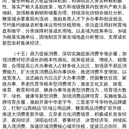
同，健全种粮农人收益保障机制，和调动农人务农种粮积极
性。落实产粮大县励政策，地方和省级预算内投资向产粮大县
倾斜。加强粮食购销和储蓄办理。持续深化供销合做社分析。
鞭策城乡要素双向流动，激励各类人才下乡办事和创业就业。
节约集约操纵农村集体运营性扶植用地，依法盘活用好闲置地
盘和衡宇，分类保障村落成长用地。以县域为统筹单位、乡镇
为根基实施单位，因地制宜开展全域地盘分析整治。支撑成长
新型农村集体经济。
（十五）鼎力提振消费。深切实施提振消费专项步履，加
强消费对经济成长的根本性感化。统筹促就业、增收入、稳预
期，合理提高公共办事收入占财务收入比沉，加强居平易近消
费能力。扩大优良消费品和办事供给，推进消费不变增加。以
放宽准入、业态融合为沉点扩大办事消费，挖掘餐饮住宿、家
政办事、养老托育等根本型消费潜力，激发文化文娱、旅逛、
体育、教育和培训、栖身办事等改善型消费活力，培育强大数
字、绿色、健康等新型消费。加强消费品牌培育，实施收集品
牌培育步履，激励开展中华老字号、三晋老字号等特色品牌建
立，打制“山西精品”区域公用品牌。鞭策商品消费扩容升级，
推进大消费更新升级。立异多元化消费场景，积极成长首发经
济、夜间经济、演唱会经济、赛事经济、冰雪经济等。持续拓
展入境消费。加速区域消费核心城市扶植，提拔沉点街区、商