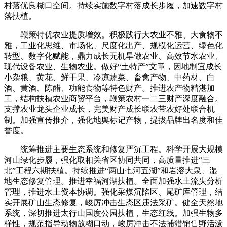
村落优良糊口空间。持续实施数字村落成长步履，加速数字村
落扶植。
鞭策特优农业提质增效。积极践行大农业不雅、大食物不
雅，工业化思维、市场化、尺度化出产、规模化运营、绿色化
转型、数字化赋能，鼎力成长无机旱做农业、高效节水农业、
现代设备农业、生物农业。做好“土特产”文章，因地制宜成长
小杂粮、黄花、鲜干果、冷凉蔬菜、畜禽产物、中药材、白
酒、黄酒、陈醋、功能食物等特色财产。推进农产物精湛加
工，结构扶植农业商贸平台，鞭策农村一二三财产深度融合。
支撑农业龙头企业成长，完美财产成长联农带农好处联合机
制。加强宣传推介，强化地舆标记产物，提拔品牌出名度和佳
誉度。
统筹推进主要生态系统和修复严沉工程。科学开展大规模
河山绿化步履，强化取相关省区协同共同，高质量推进“三
北”工程六期扶植。持续推进“两山七河五湖”和岩溶大泉、湿
地生态修复管理。推进幸福河湖扶植。全面加强水土流失分析
管理，推进水土资本协调。强化采煤沉陷区、尾矿库管理，结
实开展矿山生态修复，峻厉冲击生态区违法采矿。健全天然地
系统，深切推进太行山国度公园扶植，生态红线。加强生物多
样性，规范指导动物放糊口动，峻厉冲击不法捕猎销售野活泼