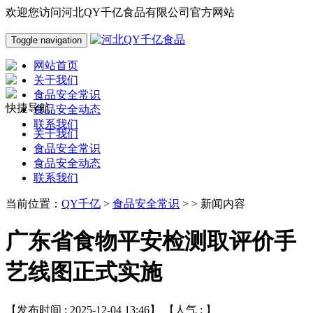
欢迎您访问河北QY千亿食品有限公司官方网站
Toggle navigation
网站首页
关于我们
食品安全常识
快捷导航
食品安全动态
联系我们
关于我们
食品安全常识
食品安全动态
联系我们
当前位置：
QY千亿
>
食品安全常识
> > 新闻内容
广东省食物平安检测取评价手
艺线图正式实施
【发布时间 : 2025-12-04 13:46】 【人气 :
】