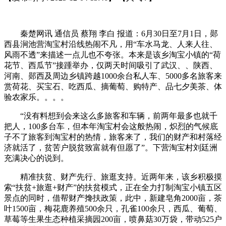
秦楚网讯 通信员 蔡翔 李白 报道：6月30日至7月1日，郧
西县涧池营淘宝村沿线热闹不凡，用“车水马龙、人来人往、
风雨不透”来描述一点儿也不夸张。本来是该乡淘宝小镇的“荷
花节、西瓜节”接踵举办，仅两天时间吸引了武汉、、陕西、
河南、郧西及周边乡镇跨越1000余台私人车、5000多名旅客来
赏荷花、买宝石、吃西瓜、摘葡萄、购特产、品七夕美茶、体
验农家乐。。。。
“没有料想到会来这么多旅客和车辆，前两年最多也就千
把人，100多台车，但本年淘宝村会这般热闹，炽烈的气候底
子不了旅客到淘宝村的热情，旅客来了，我们的财产和村落经
济就活了，贫苦户脱贫致富就有但愿了”。下营淘宝村刘廷洲
充满决心的说到。
精准扶贫、财产先行、旅逛支持。近两年来，该乡积极摸
索“扶贫+旅逛+财产”的扶贫模式，正在全力打制淘宝小镇五区
景点的同时，借帮财产搀扶政策，此中，新建皂角2000亩，茶
叶1500亩，梅花鹿养殖500余只，孔雀100余只，西瓜、葡萄、
草莓等生果生态种植采摘园200亩，喷鼻菇30万袋，带动525户