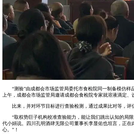
“测验”由成都会市场监管局委托市食检院同一制备模仿样品
上午，成都会市场监管局邀请成都会食检院专家就溶液滴定、
比来，并对环节目标进行查验检测，通过成果比对等，评估
“取权势巨子机构校准查验能力，能让我们跳出认知的局限，
代小娟说。四川孔明酒肆无限公司董事长李显佑也坦言，正在此
心。”！