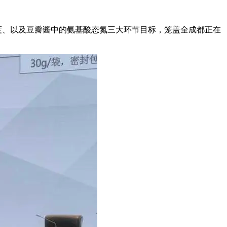
度、以及豆瓣酱中的氨基酸态氮三大环节目标，笼盖全成都正在