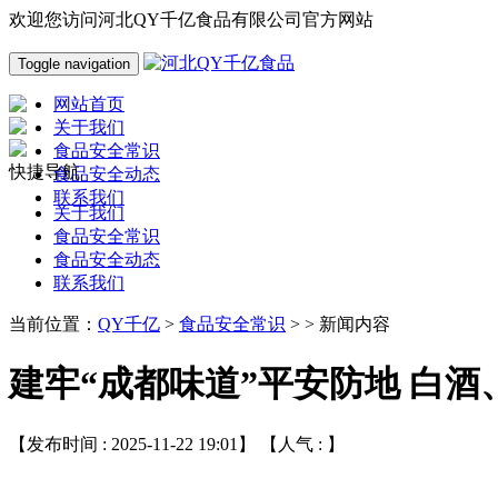
欢迎您访问河北QY千亿食品有限公司官方网站
Toggle navigation
网站首页
关于我们
食品安全常识
快捷导航
食品安全动态
联系我们
关于我们
食品安全常识
食品安全动态
联系我们
当前位置：
QY千亿
>
食品安全常识
> > 新闻内容
建牢“成都味道”平安防地 白
【发布时间 : 2025-11-22 19:01】 【人气 :
】