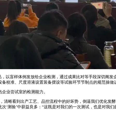
，以盲样体例发放给企业检测，通过成果比对等手段深切阐发企业
设备校准、尺度溶液设置装备摆设等试验环节节制点的规范操做
企业尝试室的检测能力。
清晰看到出产工艺、品控流程中的好坏势，倒逼我们优化发酵
次‘测验’中获益良多：“这既是对我们的一次测试，也是对我