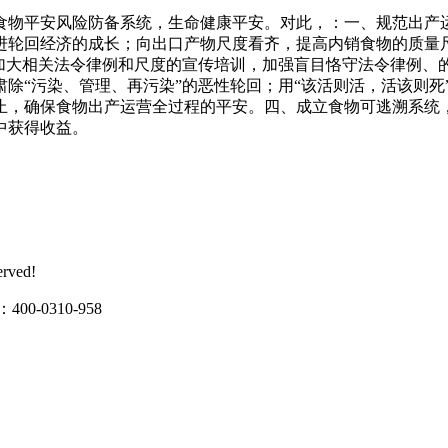
物平安风险防备系统，生命健康平安。对此，：一、规范出产运
进轮回经济的成长；向出口产物尺度看齐，提高内销食物的质量
。加大相关法令律例和尺度的宣传培训，加强盲目恪守法令律例、
除“污染、管理、再污染”的恶性轮回；用“该活则活，活该则死
止，确保食物出产运营全过程的平安。四、成立食物可逃溯系统
中获得收益。
rved!
0310-958