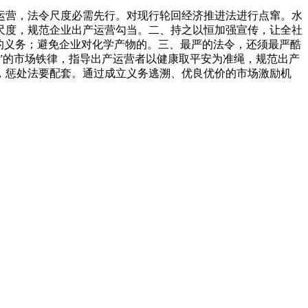
营，法令尺度必需先行。对现行轮回经济推进法进行点窜。水
尺度，规范企业出产运营勾当。二、持之以恒加强宣传，让全社
的义务；避免企业对化学产物的。三、最严的法令，还须最严酷
”的市场铁律，指导出产运营者以健康取平安为准绳，规范出产
，惩处法要配套。通过成立义务逃溯、优良优价的市场激励机