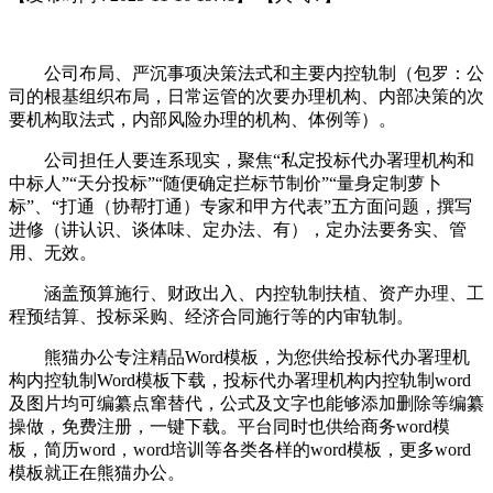
公司布局、严沉事项决策法式和主要内控轨制（包罗：公
司的根基组织布局，日常运管的次要办理机构、内部决策的次
要机构取法式，内部风险办理的机构、体例等）。
公司担任人要连系现实，聚焦“私定投标代办署理机构和
中标人”“天分投标”“随便确定拦标节制价”“量身定制萝卜
标”、“打通（协帮打通）专家和甲方代表”五方面问题，撰写
进修（讲认识、谈体味、定办法、有），定办法要务实、管
用、无效。
涵盖预算施行、财政出入、内控轨制扶植、资产办理、工
程预结算、投标采购、经济合同施行等的内审轨制。
熊猫办公专注精品Word模板，为您供给投标代办署理机
构内控轨制Word模板下载，投标代办署理机构内控轨制word
及图片均可编纂点窜替代，公式及文字也能够添加删除等编纂
操做，免费注册，一键下载。平台同时也供给商务word模
板，简历word，word培训等各类各样的word模板，更多word
模板就正在熊猫办公。