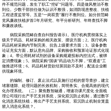
件不规范问题，发生了职工“挖矿”问题等。四是做风整治不敷
到位。少数干部担任做为认识不敷强，如消防现患整改、扶植
工程进度监管等。五是“一岗双责”履行不敷到位。如分担范畴
党风廉政扶植岁首年月研究、年平分析研判、年终查找不脚
和廉政谈线。
病院采购范畴自查自纠报告请示1。医疗机构贯彻落实上
级关于药品、耗材采购的相关政策、摆设方面；2。医疗机构
药品耗材采购内节制完美、抗告上级要求方面；3。设备参数
论证充实方面，默认意向品牌、采购验收和预算论证形式化现
象；4。带公用耗材试剂的设备采购规避投标内控法式，被绑
定消费现象；5。病院采购“国谈”药品动力不脚，“双通道”工
做推进环境；6。药品耗材货款结算回款不及时，配送企业断
供现象环境。
的编制、修订、废止法式以及施行过程的督导查抄，建立
堵塞缝隙、处理问题的长效机制，简明务实、合规高效的现代
化办理系统。 （二）聚焦数智融通，增速功课尺度化 全面梳
理公司现行出产手艺支持系统，深化双沉防止机制，通过数字
化消息系统扶植，将出产手艺支持系统、双沉防止机制全笼盖
篏入消息化系统？。