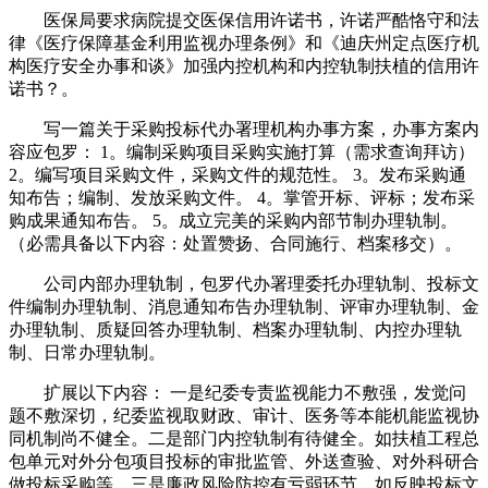
医保局要求病院提交医保信用许诺书，许诺严酷恪守和法
律《医疗保障基金利用监视办理条例》和《迪庆州定点医疗机
构医疗安全办事和谈》加强内控机构和内控轨制扶植的信用许
诺书？。
写一篇关于采购投标代办署理机构办事方案，办事方案内
容应包罗： 1。编制采购项目采购实施打算（需求查询拜访）
2。编写项目采购文件，采购文件的规范性。 3。发布采购通
知布告；编制、发放采购文件。 4。掌管开标、评标；发布采
购成果通知布告。 5。成立完美的采购内部节制办理轨制。
（必需具备以下内容：处置赞扬、合同施行、档案移交）。
公司内部办理轨制，包罗代办署理委托办理轨制、投标文
件编制办理轨制、消息通知布告办理轨制、评审办理轨制、金
办理轨制、质疑回答办理轨制、档案办理轨制、内控办理轨
制、日常办理轨制。
扩展以下内容： 一是纪委专责监视能力不敷强，发觉问
题不敷深切，纪委监视取财政、审计、医务等本能机能监视协
同机制尚不健全。二是部门内控轨制有待健全。如扶植工程总
包单元对外分包项目投标的审批监管、外送查验、对外科研合
做投标采购等。三是廉政风险防控有亏弱环节。如反映投标文