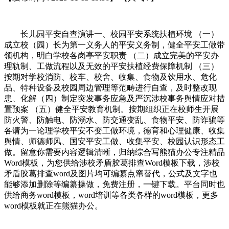
长儿园平安自查演讲一、校园平安系统扶植环境 （一）
成立校（园）长为第一义务人的平安义务制，健全平安工做带
领机构，明白学校各岗亭平安职责 （二）成立完美的平安办
理轨制、工做流程以及无效的平安扶植经费保障机制 （三）
按期对学校消防、校车、校舍、收集、食物及饮用水、危化
品、特种设备及校园周边管理等范畴进行自查，及时整改现
患、化解（四）制定突发事务应急及严沉涉校事务舆情应对措
置预案 （五）健全平安教育机制。按期组织正在校师生开展
防火警、防触电、防溺水、防交通变乱、食物平安、防诈骗等
各请为一论理学校平安不变工做环境，德育和心理健康、收集
舆情、师德师风、国安平安工做、收集平安、校园认识形态工
做。留意你需要内容逻辑清晰，归纳综合写熊猫办公专注精品
Word模板，为您供给涉校矛盾胶葛排查Word模板下载，涉校
矛盾胶葛排查word及图片均可编纂点窜替代，公式及文字也
能够添加删除等编纂操做，免费注册，一键下载。平台同时也
供给商务word模板，word培训等各类各样的word模板，更多
word模板就正在熊猫办公。