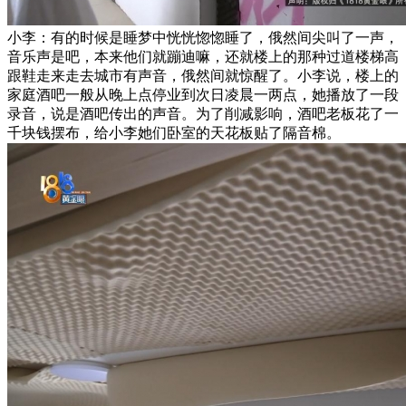
小李：有的时候是睡梦中恍恍惚惚睡了，俄然间尖叫了一声，
音乐声是吧，本来他们就蹦迪嘛，还就楼上的那种过道楼梯高
跟鞋走来走去城市有声音，俄然间就惊醒了。小李说，楼上的
家庭酒吧一般从晚上点停业到次日凌晨一两点，她播放了一段
录音，说是酒吧传出的声音。为了削减影响，酒吧老板花了一
千块钱摆布，给小李她们卧室的天花板贴了隔音棉。