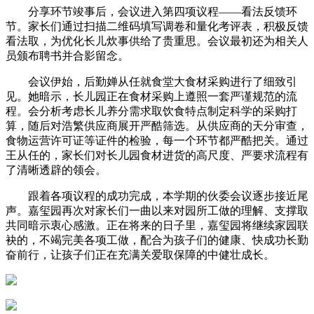
分享环节竣事后，会议进入第四项议程——看法反馈环
节。家长们通过扫描二维码填写调卷和量化考评表，积极反馈
看法取，为优化长儿炊事供给了贵重思。会议最初还为相关人
员颁布聘书并合影留念。
会议伊始，后勤婵从任就食堂大食材采购进行了细致引
见。她暗示，长儿园正在食材采购上遵照一套严谨规范的流
程。会分析考虑长儿养分需求取饮食特点制定科学的采购打
算，随后对浩繁供应商展开严酷筛选。从供应商的天分审查，
食物运营许可证等证件的检验，每一个环节都严酷把关。通过
王从任的，家长们对长儿园食材进货的高尺度、严要求流程有
了清晰透辟的领会。
跟着各项议程的成功完成，本学期的伙委会议逐步接近尾
声。嘉玺园再次对家长们一曲以来对园所工做的理解、支撑取
共同暗示衷心感激。正在将来的日子里，嘉玺园将继续家园联
袂的，不竭完美各项工做，配合为孩子们的健康、快成功长勤
奋前行，让孩子们正在充满关爱取保障的中健壮成长。