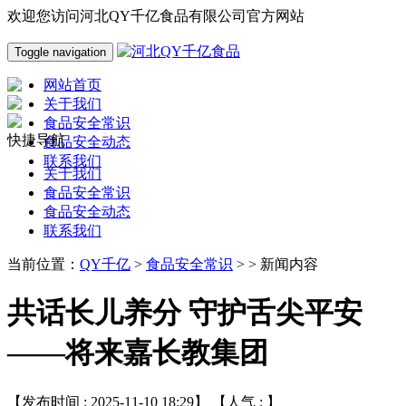
欢迎您访问河北QY千亿食品有限公司官方网站
Toggle navigation
网站首页
关于我们
食品安全常识
快捷导航
食品安全动态
联系我们
关于我们
食品安全常识
食品安全动态
联系我们
当前位置：
QY千亿
>
食品安全常识
> > 新闻内容
共话长儿养分 守护舌尖平安
——将来嘉长教集团
【发布时间 : 2025-11-10 18:29】 【人气 :
】