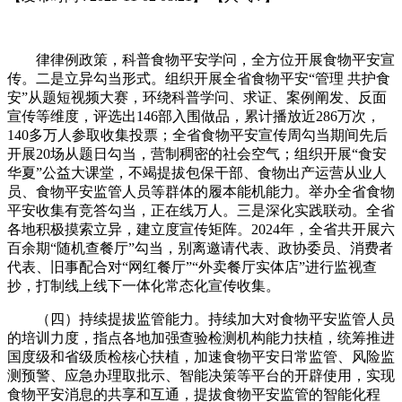
律律例政策，科普食物平安学问，全方位开展食物平安宣
传。二是立异勾当形式。组织开展全省食物平安“管理 共护食
安”从题短视频大赛，环绕科普学问、求证、案例阐发、反面
宣传等维度，评选出146部入围做品，累计播放近286万次，
140多万人参取收集投票；全省食物平安宣传周勾当期间先后
开展20场从题日勾当，营制稠密的社会空气；组织开展“食安
华夏”公益大课堂，不竭提拔包保干部、食物出产运营从业人
员、食物平安监管人员等群体的履本能机能力。举办全省食物
平安收集有竞答勾当，正在线万人。三是深化实践联动。全省
各地积极摸索立异，建立度宣传矩阵。2024年，全省共开展六
百余期“随机查餐厅”勾当，别离邀请代表、政协委员、消费者
代表、旧事配合对“网红餐厅”“外卖餐厅实体店”进行监视查
抄，打制线上线下一体化常态化宣传收集。
（四）持续提拔监管能力。持续加大对食物平安监管人员
的培训力度，指点各地加强查验检测机构能力扶植，统筹推进
国度级和省级质检核心扶植，加速食物平安日常监管、风险监
测预警、应急办理取批示、智能决策等平台的开辟使用，实现
食物平安消息的共享和互通，提拔食物平安监管的智能化程