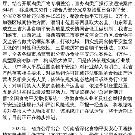
厅、结合开展肉类产物专项整治，查办肉类产操行政违法案件
644件，移送机关52件；结合八部分沉拳整治夏日食物平安，
全省立案查处违法案件1525起，整改食物平安现患1。2万个。
加强区域间协做方面。濮阳市范县等四县取大名县、山东莘县
成立三省六县食物平安高质量成长协同合做工做机制，我省三
门峡市、山西运城、陕西渭南三市签定黄河金三角区域食物平
安监管合做共治框架和谈，打破地域，切实提高食物平安监督
工做的针对性和无效性。三是峻厉冲击食物平安违法。2024
年，全省各级市场监管部分查办食物平安违法案件2。4万件，
典型案例9批62件，构成强大效应。四是依法依规实施行业禁
入。《中华人平易近国食物平安法》对行业禁入有明白。我省
严酷落实相关要求，对被吊销许可证或违法犯罪的食物出产运
营者及相关义务人员，依法依规实施必然刻日或终身行业禁
入；对聘用禁入人员的食物出产运营者，依法予以庄重处置。
五是通过举报励激发监视活力。市场监视办理总局近期开
辟“全国食物平安举报系统”，激励食物从业者及社会举报食物
平安违法违规行为和严沉风险现患。举报一经查实，将根据相
关对举报人予以物质和励。该系统正正在试运转，将于近期上
线，目前正正在稳步推进。
2022年，省办公厅出台《河南省深化食物平安安心工程扶
植攻坚步履工做方案（20222024年）》，聚焦人平易近群众遍