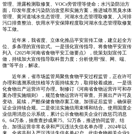
管理、泄露检测取修复、VOCs旁管理等使命；水污染防治方
面，印发年度水污染防治攻坚和实施方案，推进城市黑臭水体
管理、黄河道域水生态管理、河湖水生态管理取修复、入河排
污口排查整治、饮用水平安保障程度取河湖水生态管理取修复
等工做。
近年来，我省度、立体化推品平安宣传工做，建立起全方
位、多条理的宣传款式。一是强化宣传指导。将食物平安宣传
列入《2025年河南省食物平安工做要点》，统策划划宣传工
做，持续加大宣传指导取科普力度；分析使用“报、网、端、
微”等平台，解读。
近年来，省市场监管局聚焦食物平安过程监管，正在许可
办理和逃溯系统扶植等方面持续发力，取得较着成效。一是强
化食物出产运营许可办理。制修订《河南省食物运营许可和存
案办理实施细则》，规范食物运营许可审查。开展出产许可及
变动、延续，严酷保健食物存案工做。加强证后监管，确保获
证企业持续合规。二是依法实施信用束缚和结合。使用国度企
业信用消息公示系统，累计公示食物相关企业行政惩罚消息
6。64万条，抽查查抄成果75。52万条，推进协同监管、结
合。加强运营非常名录和严沉违法失信名单办理，2024年以
来，全省共列入严沉违法失信名单42户，此中食物相关企业9