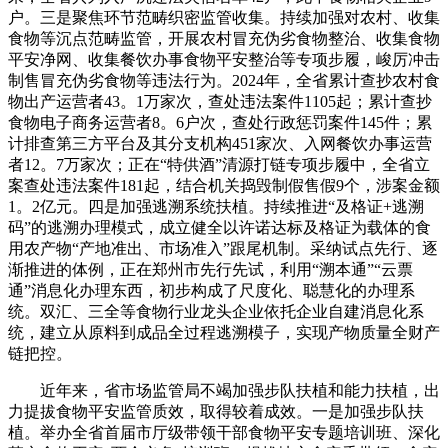
户。三是聚焦环节范畴织密监管收集。持续加强对农村、收集
食物等沉点范畴监管，开展农村冒充伪劣食物整治、收集食物
平安净网、收集餐饮办事食物平安整治等专项步履，峻厉冲击
制售冒充伪劣食物等违法行为。2024年，全省累计查抄农村食
物出产运营者43。1万家次，查处违法案件1105起；累计查抄
食物电子商务运营者8。6户次，查处行政惩罚案件145件；累
计排查第三方平台及其分支机构451家次、入网餐饮办事运营
者12。7万家次；正在“特供酒”清源打链专项步履中，全省立
案查处违法案件181起，结合机关捣毁制假售假9个，涉案金额
1。2亿元。四是加强逃溯系统扶植。持续推进“及格证+逃溯
码”的逃溯办理模式，成立健全以许诺达标及格证为载体的食
用农产物“产地准出、市场准入”跟尾机制。采纳试点先行、逐
渐推进的体例，正在郑州市先行先试，利用“溯本通”“云票
通”消息化办理东西，初步构成了尺度化、聪慧化的办理系
统。双汇、三全等食物行业龙头企业依托企业自建消息化系
统，建立从原料到成品全过程逃溯模子，实现产物质量全财产
链把控。
近年来，省市场监管局不竭加强步队扶植和能力扶植，出
力提拔食物平安监管质效，取得较着成效。一是加强步队扶
植。举办全省首届市厅级带领干部食物平安专题培训班、深化