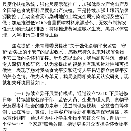
尺度化扶植系统，强化尺度示范推广，加强优良农产物出产及
全国绿色食物原料尺度化出产扶植。三是持续加强土壤污染泉
源防控，启动全省受污染耕地的土壤沉金属污染溯源及整治工
做；加速推进低VOCs含量原辅材料泉源替代，无效节制挥发
性无机物无组织排放；持续推进黄河道域水生态、黑臭水体管
理、入河排污口排查等工做。
焦点提醒：朱青霞委员提出“关于强化食物平安监管，守
护‘舌尖上的平安’”的提案收悉，感激您持久以来对我省食物
平安工做的关怀和支撑。针对您提出的，我局高度注沉，组织
专人深切进修研究，认为您提出的很是具有现实针对性和可操
做性，表现了您对我省食物平安和泛博人平易近群命健康平安
的关心之情。做为从办单元，我局会同相关单元认实研究，现
就相关环境回答如下。
（一）持续立异开展宣传模式。通过设立“2210”下层进修
日等，持续提拔包保干部、监管人员、企业办理人员、食物平
安意愿者和社会的能力素养；通过制做短视频、公益告白等体
例，正在抖音、微信、旧事客户端等新和电视等保守展播，构
成宣传矩阵；通过举办中小学生食物平安征文勾当，阐扬“一
个学生”+“一个家庭”联动效应，指导更多群众支撑关怀食物平
安。