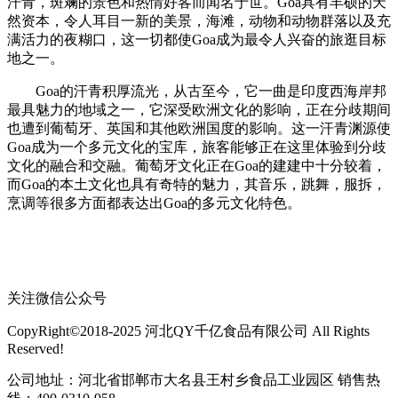
汗青，斑斓的景色和热情好客而闻名于世。Goa具有丰硕的天
然资本，令人耳目一新的美景，海滩，动物和动物群落以及充
满活力的夜糊口，这一切都使Goa成为最令人兴奋的旅逛目标
地之一。
Goa的汗青积厚流光，从古至今，它一曲是印度西海岸邦
最具魅力的地域之一，它深受欧洲文化的影响，正在分歧期间
也遭到葡萄牙、英国和其他欧洲国度的影响。这一汗青渊源使
Goa成为一个多元文化的宝库，旅客能够正在这里体验到分歧
文化的融合和交融。葡萄牙文化正在Goa的建建中十分较着，
而Goa的本土文化也具有奇特的魅力，其音乐，跳舞，服拆，
烹调等很多方面都表达出Goa的多元文化特色。
关注微信公众号
CopyRight©2018-2025 河北QY千亿食品有限公司 All Rights
Reserved!
公司地址：河北省邯郸市大名县王村乡食品工业园区 销售热