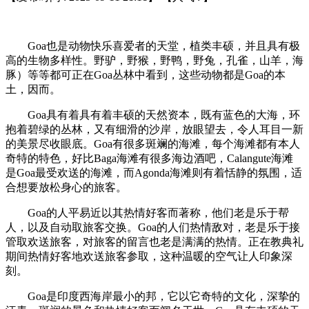
Goa也是动物快乐喜爱者的天堂，植类丰硕，并且具有极
高的生物多样性。野驴，野猴，野鸭，野兔，孔雀，山羊，海
豚）等等都可正在Goa丛林中看到，这些动物都是Goa的本
土，因而。
Goa具有着具有着丰硕的天然资本，既有蓝色的大海，环
抱着碧绿的丛林，又有细滑的沙岸，放眼望去，令人耳目一新
的美景尽收眼底。Goa有很多斑斓的海滩，每个海滩都有本人
奇特的特色，好比Baga海滩有很多海边酒吧，Calangute海滩
是Goa最受欢送的海滩，而Agonda海滩则有着恬静的氛围，适
合想要放松身心的旅客。
Goa的人平易近以其热情好客而著称，他们老是乐于帮
人，以及自动取旅客交换。Goa的人们热情敌对，老是乐于接
管取欢送旅客，对旅客的留言也老是满满的热情。正在教典礼
期间热情好客地欢送旅客参取，这种温暖的空气让人印象深
刻。
Goa是印度西海岸最小的邦，它以它奇特的文化，深挚的