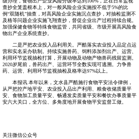
级办理，食物出产企业风险分级率达到100%，正在日常监视
查抄全笼盖根本上，对一般风险企业实施按不低于5%的比
例“双随机”抽查，对高风险企业实施沉点查抄，对抽检监测不
及格等问题企业实施飞翔查抄，督促企业出产过程持续合规。
加强保健食物等特殊食物监管，共同省级、市级开展高风险食
物出产企业系统查抄。
二是严把农业投入品利用关。严酷落实农业投入品定点运
营和实名采办轨制。持续实施兽药、饲料添加剂出产、运营、
利用环节监视抽检打算，开展动物及动物产物兽药残留监测。
2020岁尾前，兽药出产、运营环节全数实现可逃溯。力争兽
药、运营、利用环节监视抽检及格率达97%以上。
本报讯 本年以来，文水县严酷施行食物平安法令律例，
从严把控产地平安、农业投入品出产利用、粮食收储质量平
安、食物加工质量平安、畅通发卖质量平安和餐饮办事质量平
安六大关口，全方位、多角度地开展食物平安监督工做。
关注微信公众号