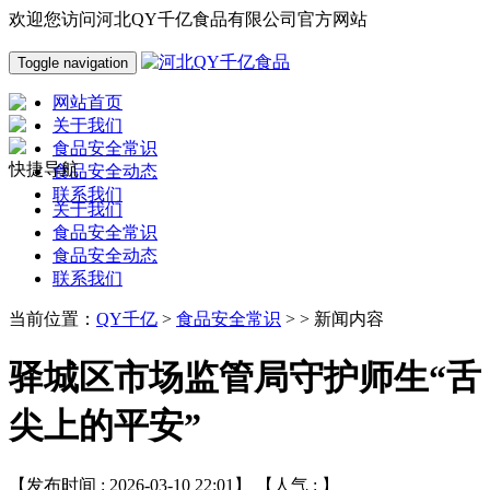
欢迎您访问河北QY千亿食品有限公司官方网站
Toggle navigation
网站首页
关于我们
食品安全常识
快捷导航
食品安全动态
联系我们
关于我们
食品安全常识
食品安全动态
联系我们
当前位置：
QY千亿
>
食品安全常识
> > 新闻内容
驿城区市场监管局守护师生“舌
尖上的平安”
【发布时间 : 2026-03-10 22:01】 【人气 :
】