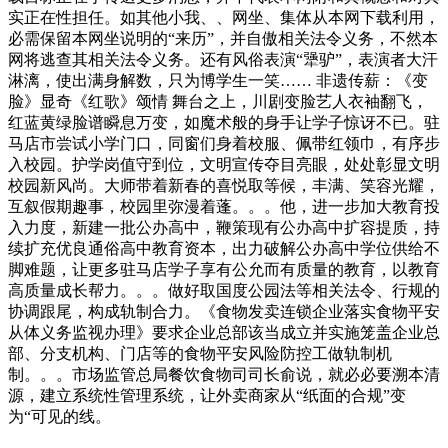
实正在性担任。如其他小我、、网坐、集体从本网下载利用，
必需保留本网坐说明的“来历”，并自傲相关法令义务，不然本
网将逃查其相关法令义务。还有风俗表演“犟驴”，表演者大汗
淋漓，使出满身解数，只为博学生一笑…… 非遗传薪：《变
脸》显奇《红歌》颂情 舞台之上，川剧变脸艺人衣袖翻飞，
红蓝黄绿脸谱瞬息万变，如魔术般的身手让学子惊讶不已。驻
马店市尝试小学门口，同窗们身着校服、佩带红领巾，有序步
入校园。护学岗值守到位，文明宣传夺目亮眼，处处彰显文明
校园新风尚。大师带着新春的喜悦取等候，丰满、笑容光耀，
互叙假期趣事，校园里弥漫着蓬。。。他，进一步加大教育投
入力度，新建一批公办高中，鞭策现有公办高中扩容提质，持
续扩充优良通俗高中教育资本，出力破解公办高中学位供给不
脚难题，让更多驻马店学子享有公允而有质量的教育，以教育
高质量成长帮力。。。做好取国度公园法等相关法令、行规的
协调跟尾，构成轨制合力。《食物发卖连锁企业落实食物平安
从体义务监视办理》要求企业总部该当成立并实施笼盖企业总
部、分支机构、门店等的食物平安风险防控工做轨制机
制。。。市场监管总局餐饮食物司司长俞说，就必必要溯本清
源，建立系统性管理系统，让外卖商家从“纸面的合规”变
为“可见的线。