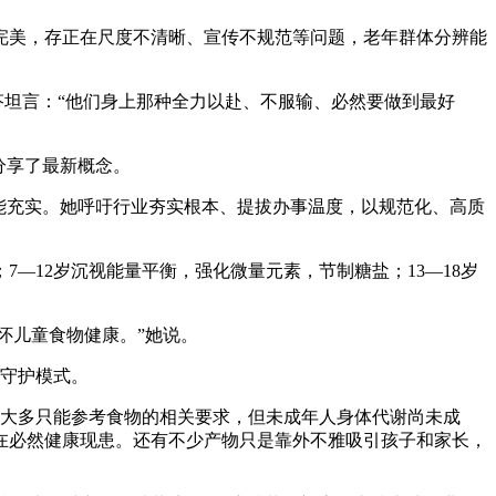
美，存正在尺度不清晰、宣传不规范等问题，老年群体分辨能
芬坦言：“他们身上那种全力以赴、不服输、必然要做到最好
分享了最新概念。
能充实。她呼吁行业夯实根本、提拔办事温度，以规范化、高质
12岁沉视能量平衡，强化微量元素，节制糖盐；13—18岁
怀儿童食物健康。”她说。
守护模式。
大多只能参考食物的相关要求，但未成年人身体代谢尚未成
在必然健康现患。还有不少产物只是靠外不雅吸引孩子和家长，