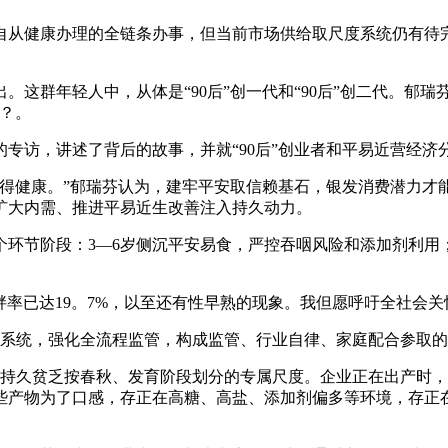
从健康办理的全链条办事，但当前市场供给取尺度系统仍有待完
这群年轻人中，从体是“90后”创一代和“90后”创二代。郁瑞
？。
专访，讲述了背后的故事，并就“90后”创业者和平易近营经济
健康。”郁瑞芬认为，建牢平安取信赖基石，银发消费潜力才
扩大内需、推进平易近生改善注入持久动力。
阶段：3—6岁侧沉平安易食，严控吞咽风险和添加剂利用；7—
率已达19。7%，以至还有性早熟的现象。我但愿呼吁全社会关
系统，强化全流程监管，构成监管、行业自律、家庭配合参取的
持久贫乏按春秋、发育阶段划分的专属尺度。企业正在出产时，
些产物为了口感，存正在高糖、高盐、添加剂偏多等环境，存正