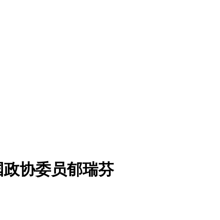
国政协委员郁瑞芬