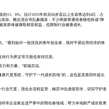
的15。6%。估计2035年前后60岁及以上生齿将达到4亿，占
法添加、概念混合等乱象频发：不少商家将通俗食物包拆成“降
害银发群体健康取财富权益，也限制行业健康成长。
。“看到如许一批优良的青年创业者，我对平易近营经济的将
宣传行为界定等方面也有待完美。
活力和力量。”郁瑞芬说。
健康尺度系统，守护下一代成长防地”的，这也是其第四年提出
一行业尺度，强化全流程监管，峻厉冲击虚假宣传，切实守护老
鸿祎等企业家走进严寒中的鄂伦春地域，帮力本地财产成长取青