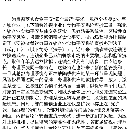
为贯彻落实食物平安“四个最严”要求，规范全省餐饮办事
连锁企业（以下简称连锁企业）食物平安系统查抄工做，强化
连锁企业食物平安从体义务落实，无效防备系统性、区域性食
物平安风险，保障泛博消费者饮食平安。省市场监视办理局制
定了《安徽省餐饮办事连锁企业食物平安系统查抄办理法子
（试行）》（以下简称《法子》）。近年来，我省餐饮连锁运
营快速成长，连锁企业已成为餐饮市场的主要增加点和监管沉
点。取保守单店运营比拟，连锁企业具有门店多、供应链条
长、办理系统同一等特点。这些特点也带来了新的监管挑和，
一旦其总部办理系统存正在缺陷或供应链某一环节呈现问题，
风险极易通过同一的品牌、办理和供应链敏捷传导、放大，激
发系统性、区域性的食物平安风险。当前，以保守单个门店为
对象的日常监视查抄模式，难以从全体上评估和发觉连锁企业
总部正在轨制制定、办理系统运转等泉源性、系统性层面的风
险现患。同时，部门连锁企业正在快速扩张中存正在“沉扩
张、轻办理”的倾向，总部对加盟店等门店的办理义务落实不
到位，内部食物平安自查流于形式，进一步加剧了风险。为应
对上述挑和，提拔监管的精准性和系统性，省市场监视办理局
根据《中华人平易近国食物平安法》及其实施条例、《餐饮办