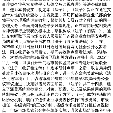
事连锁企业落实食物平安从体义务监视办理》等法令律例规
章，连系本省现实，制定本《法子》。《法子》旨正在通过实
施针对性的系统查抄，由表及里，深切评估连锁企业总部的食
物平安办理系统运转效能，督促其切实履行对全数门店的同一
办理义务，全面消弭食物平安风险现患。正在深切研究相关法
令律例和行业现状的根本上，草拟构成《法子（初稿）》。通
过充实听取下层市场监管人员及部门连锁企业食物平安办理人
员的看法，点窜完美后构成《法子（收罗看法稿）》，并于
2025年10月11日至11月11日通过省局官网向社会公开收罗看
法，同步收罗各市局看法。期间共收到点窜看法8条，采纳6
条，对暂未采纳的2条看法已取相关方进行注释申明。2025年
11月上旬，组织召开部门地市餐饮监管营业专题研讨座谈会，
对《法子（收罗看法稿）》逐条研讨点窜。之后，取省局律例
处就具体条目多次进行研究会商，进一步点窜完美后构成《法
子（送审稿）》。该送审稿经省局2026年度第3次局长办公会
议审议通过，决定以省局表面印发。《法子》共二十四条，建
立了涵盖系统查抄定义、对象、职责、法式及成果使用的完整
轨制框架，焦点亮点表现正在六个方面：（一）成立联动取跨
区协做机制。明白了连锁企业系统查抄实行“省级统筹、市级
担任、县级协同”的工做机制，省级市场监管部分担任监视指
点，市级市场监管部分担任组织实施，县级市场监管部分担任