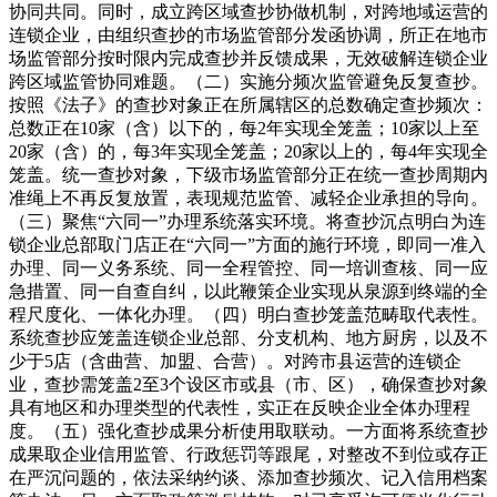
协同共同。同时，成立跨区域查抄协做机制，对跨地域运营的
连锁企业，由组织查抄的市场监管部分发函协调，所正在地市
场监管部分按时限内完成查抄并反馈成果，无效破解连锁企业
跨区域监管协同难题。（二）实施分频次监管避免反复查抄。
按照《法子》的查抄对象正在所属辖区的总数确定查抄频次：
总数正在10家（含）以下的，每2年实现全笼盖；10家以上至
20家（含）的，每3年实现全笼盖；20家以上的，每4年实现全
笼盖。统一查抄对象，下级市场监管部分正在统一查抄周期内
准绳上不再反复放置，表现规范监管、减轻企业承担的导向。
（三）聚焦“六同一”办理系统落实环境。将查抄沉点明白为连
锁企业总部取门店正在“六同一”方面的施行环境，即同一准入
办理、同一义务系统、同一全程管控、同一培训查核、同一应
急措置、同一自查自纠，以此鞭策企业实现从泉源到终端的全
程尺度化、一体化办理。（四）明白查抄笼盖范畴取代表性。
系统查抄应笼盖连锁企业总部、分支机构、地方厨房，以及不
少于5店（含曲营、加盟、合营）。对跨市县运营的连锁企
业，查抄需笼盖2至3个设区市或县（市、区），确保查抄对象
具有地区和办理类型的代表性，实正在反映企业全体办理程
度。（五）强化查抄成果分析使用取联动。一方面将系统查抄
成果取企业信用监管、行政惩罚等跟尾，对整改不到位或存正
在严沉问题的，依法采纳约谈、添加查抄频次、记入信用档案