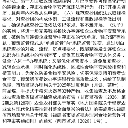
等办法。另一方面取政策激励挂钩，对已享受许可便当化行动
的连锁企业，存正在食物平安严沉违法等行为，打消其相关资
历，且两年内不得从头申请。（六）规范查抄组织法式取规律
要求。对查抄组的构成体例、工做流程和廉政规律等做出明
白，确保系统查抄工做依法依纪依规、客不雅开展。《法子》
的实施，将进一步完美我省餐饮办事连锁企业食物平安监管系
统，破解当前连锁企业监管中存正在的“沉单店、轻总部”等难
题，鞭策监管模式从“单点监管”向“系统监管”改变。通过明白
系统查抄的对象、流程、沉点和要求，既能精准发觉连锁企业
总部办理系统中的亏弱环节，督促其压实食物平安从体义务，
健全“六同一”办理系统；又能优化监管资本，避免反复查抄，
减轻企业承担，同时强化系统性、区域性食物平安风险排查和
措置能力，为无效防备食物平安风险，切实保障泛博消费者饮
食平安，鞭策我省餐饮办事连锁行业高质量成长，供给了轨制
保障。市场监视办理局关于2025年过度包拆（月饼、茶叶）、
商品煤、手提式干粉灭火器等32种产物、收集抽查及不及格企
业抽查质量省级监视抽查成果的布告（甘市监布告〔2026〕第
2期总第128期）农业农村部关于落实《地方国务院关于锚定农
业农村现代化结实推进村落全面复兴的看法》的实施看法福建
省市场监管局关于印发《福建省市场监视办理局食物运营许可
和存案实施细则》的通知（闽市监规〔2026〕1号）。