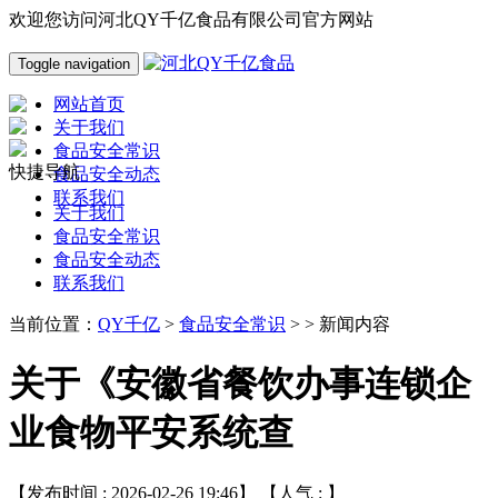
欢迎您访问河北QY千亿食品有限公司官方网站
Toggle navigation
网站首页
关于我们
食品安全常识
快捷导航
食品安全动态
联系我们
关于我们
食品安全常识
食品安全动态
联系我们
当前位置：
QY千亿
>
食品安全常识
> > 新闻内容
关于《安徽省餐饮办事连锁企
业食物平安系统查
【发布时间 : 2026-02-26 19:46】 【人气 :
】