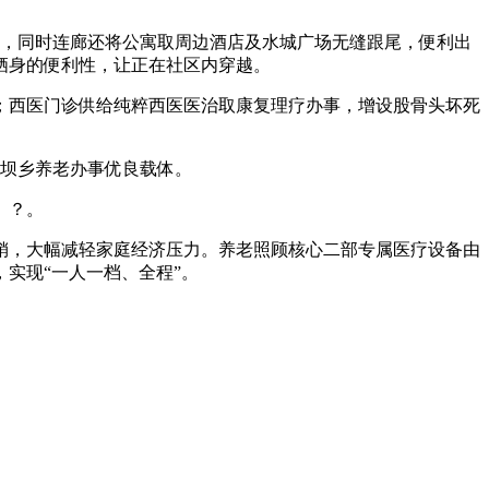
，同时连廊还将公寓取周边酒店及水城广场无缝跟尾，便利出
栖身的便利性，让正在社区内穿越。
西医门诊供给纯粹西医医治取康复理疗办事，增设股骨头坏死
东坝乡养老办事优良载体。
）？。
，大幅减轻家庭经济压力。养老照顾核心二部专属医疗设备由
实现“一人一档、全程”。