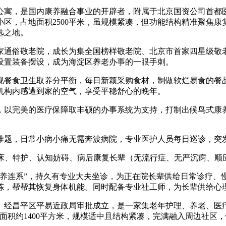
年公寓，是国内康养融合事业的开辟者，附属于北京国资公司首都
区，占地面积2500平米，虽规模紧凑，但功能结构精准聚焦康
选之地。
通俗敬老院，成长为集全国榜样敬老院、北京市首家四星级敬老
设置装备摆设，成为海淀区养老办事的一眼手刺。
餐食卫生取养分平衡，每日新颖采购食材，制做软烂易食的餐品
机构内感遭到家的空气，享受平稳舒心的晚年。
完美的医疗保障取丰硕的办事系统为支持，打制出候鸟式康养
题，日常小病小痛无需奔波病院，专业医护人员每日巡诊，突
卧床、特护、认知妨碍、病后康复长辈（无流行症、无严沉痾、顺
连系”，持久有专业大夫坐诊，为正在院长辈供给日常诊疗、
炼，帮帮其恢复身体机能。同时配备专业社工师，为长辈供给心
昌平区平易近政局审批成立，是一家集老年护理、养老、医疗
建面积约1400平方米，规模适中且结构紧凑，完满融入周边社