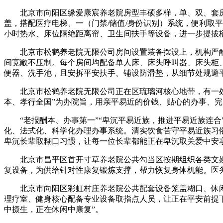
北京市向阳区缘爱康宸养老院房型丰硕多样，单、双、套房
盖，搭配医疗电梯、一（门禁/储值/身份识别）系统，便利取平
小时热水、床位隔绝距离帘、卫生间扶手等设备，进一步提拔
北京市松鹤养老院无限公司房间设置装备摆设上，机构严酷遵
间宽敞不压制。每个房间均配备单人床、床头呼叫器、床头柜
便器、洗手池，且安拆平安扶手、铺设防滑垫，从细节处规避
北京市松鹤养老院无限公司正在区琉璃河核心地带，有一处文
本、孝行全国”为办院旨，用亲平易近的价钱、贴心的办事、
“老报酬本、办事第一”“卑沉平易近族，推进平易近族连合
化、法式化、科学化办理办事系统。清实饮食苦守平易近族习
卑沉长辈取糊口习惯，让每一位长辈都能正在卑沉取关爱中安
北京市昌平区首开寸草养老院公共勾当区按期组织各类文娱
复设备，为供给针对性康复锻炼支撑，帮力恢复身体机能。医
北京市向阳区彩虹村庄养老院公共配套设备笼盖糊口、休闲
理疗室、健身核心配备专业设备取指点人员，让正在平安前提
中摄生，正在休闲中康复”。