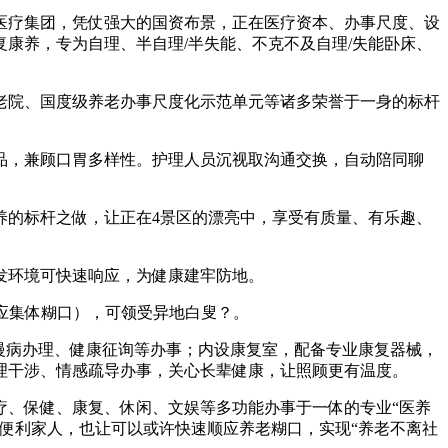
医疗集团，凭仗强大的国资布景，正在医疗资本、办事尺度、设
复康养，专为自理、半自理/半失能、不克不及自理/失能卧床、
院、国度级养老办事尺度化示范单元等诸多荣誉于一身的标杆
，兼顾口胃多样性。护理人员沉视取沟通交换，自动陪同聊
的标杆之做，让正在4景区的漂亮中，享受有质量、有乐趣、
发环境可快速响应，为健康建牢防地。
应集体糊口），可领受异地白叟？。
慢病办理、健康征询等办事；内设康复室，配备专业康复器械，
理干涉、情感疏导办事，关心长辈健康，让照顾更有温度。
、保健、康复、休闲、文娱等多功能办事于一体的专业“医养
区，便利家人，也让可以或许快速顺应养老糊口，实现“养老不离社