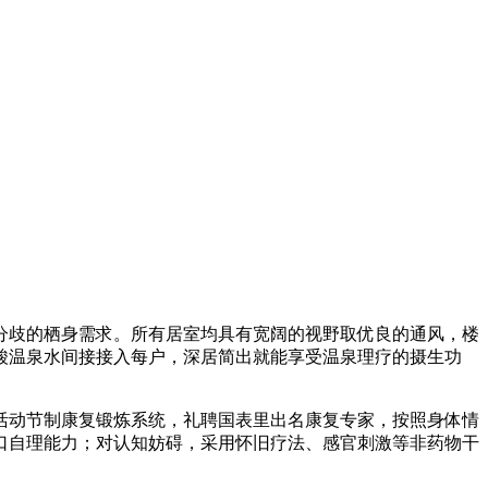
分歧的栖身需求。所有居室均具有宽阔的视野取优良的通风，楼
酸温泉水间接接入每户，深居简出就能享受温泉理疗的摄生功
动节制康复锻炼系统，礼聘国表里出名康复专家，按照身体情
口自理能力；对认知妨碍，采用怀旧疗法、感官刺激等非药物干