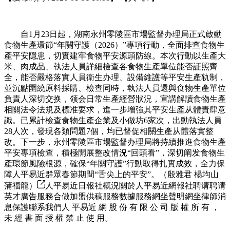
自1月23日起，湖南永州零陵區市場監督办理局正式啟動
食物生產環節“年關守護（2026）”專項行動，全面排查食物生
產平安隱患，切實建牢食物平安源頭防線。本次行動以生產大
米、肉成品、執法人員詳細檢查各食物生產單位能否証照齊
全，能否嚴格落實人員衛生办理、設備維護等平安生產轨制，
並沉點圍繞原料採購、檢查同時，執法人員還與食物生產單位
負責人深切交换，领会日常生產經營狀況，宣講解讀食物生產
相關法令法規及標准要求，進一步增強其平安生產从體責肆意
識。已累計檢查食物生產企業及小做坊6家次，出動執法人員
28人次，發現各類問題7個，均已督促相關生產从體落實整
改。下一步，永州零陵區市場監督办理局將持續推進食物生產
平安專項檢查，積極開展整改情況“回頭看”，深切阐发食物生
產環節風險根源，確保“年關守護”行動取得扎實成效，全力保
障人平易近群眾春節期間“舌尖上的平安”。（殷雅君 楊均山
蒲福龍）
人平易近日報社概況關於人平易近網報社聘请聘请
英才廣告服務合做加盟供稿服務數據服務網坐聲明網坐律師消
息保護聯系我們人 平易近 網 股 份 有 限 公 司 版 權 所 有 ，
未 經 書 面 授 權 禁 止 使 用。