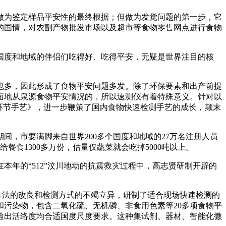
为鉴定样品平安性的最终根据；但做为发觉问题的第一步，它
的国情，对农副产物批发市场以及超市等食物零售网点进行食物
度和地域的伴侣们吃得好、吃得平安，无疑是世界注目的核
多，因此形成了食物平安问题多发。除了环保要素和出产前提
面地从泉源食物平安情况的，所以速测仪有着特殊意义。针对以
环节手艺》，进一步鞭策了国内食物快速检测手艺的成长，颠末
间，市要满脚来自世界200多个国度和地域的27万名注册人员
食1300多万份，估量仅蔬菜就会吃掉5000吨以上。
年的“512”汶川地动的抗震救灾过程中，高志贤研制开辟的
方法的改良和检测方式的不竭立异，研制了适合现场快速检测的
和污染物，包含二氧化硫、无机磷、非食用色素等20多项食物平
检出活络度均合适国度尺度要求。这种集试剂、器材、智能化微