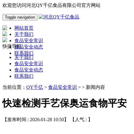
欢迎您访问河北QY千亿食品有限公司官方网站
Toggle navigation
网站首页
关于我们
食品安全常识
快捷导航
食品安全动态
联系我们
关于我们
食品安全常识
食品安全动态
联系我们
当前位置：
QY千亿
>
食品安全常识
> > 新闻内容
快速检测手艺保奥运食物平安
【发布时间 : 2026-01-28 10:50】 【人气 :
】