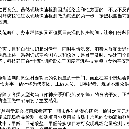
要意义。虽然现场快速检测因为活络度和性方面的，不克不及做
询拜访也往往以现场快速检测做为筛查的第一步。按照我国当前
检测。
范畴广、办事群体多又正值夏日高温的特殊期间，让来自分歧国
离，且和自律认识相对亏弱，同时生齿浩繁、消费人群和渠道也
单靠上述一系列尝试室检测方式和仪器，是难于及时、快速而全
下，科技部正在“十五”期间设立了国度严沉科技专项《食物平安
会角逐期间奥运村要耗损的食物量的一部门。而正在整个奥运会期
餐饮办事，估计将为代表团、工做人员、旧事记者、现场不雅众供给餐
了各类大型勾当（如神舟系列飞船发射等）的食物平安。正在本
防疫工做中都阐扬了主要感化。
天然科学基金项目标赞帮下，颠末多年的潜心研究，通过对原无
内完成现场样品检测；检测项目包罗目前市场上常见的食物添加剂
此中，甲醇、亚硝酸盐、甲醛等多项目标可实现现场定量检测，