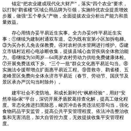
锚定“把农业建成现代化大财产”，落实“四个农业”要求，
以打制“鹳雀楼”区域公用品牌为引领，实施特优农业提质增效
步履，做强“五个拳头”产物，全面提拔农业分析出产能力和质
量效益。
存心用情办妥平易近生实事。全力办妥9件平易近生实
事：①继续为建制村通双车道。②为既有室第小区加拆电梯。
③为买办长儿免去保教费。④对农村供水管网进行维护。⑤建
立市镇村近程心电诊断收集，提拔县域心血管疾病全体救治能
力。⑥继续为50周岁—64周岁农村劳动力供给免费健康体检。
⑦开展免费送戏下乡、“三个一批”群众文化惠平易近勾当。⑧
实施法令援帮增点扩面惠平易近工程。⑨普救寺、鹳雀楼、五
老峰景区免费向全体永济市平易近（春节、劳动节、国庆节及
景区承办严沉勾当时除外）。
建牢社会不变防地。和成长新时代“枫桥经验”，用好“安
然幸福e家”平台，深切开展矛盾胶葛排查化解，提高工做化程
度。常态化推进扫黑除恶，峻厉冲击各类违法犯罪勾当，强化
食物药品平安监管，提高公共平安管理程度。依法冲击整治收
集和无害消息，加大自管控力度，无效提拔收集平安管理程
度。