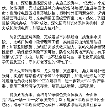
活力。深切推进能源分析，实施总投资44。2亿元的8个光
伏、储能项目，完成全国县域充换电设备补短板试点县年度使
命；鞭策绿电园区项目落地扶植，塑制对外招商新劣势。深切
推进营商提拔步履，充实阐扬国度级营商坐（点）感化，巩固
提拔“高效办成一件事”成效。深化招商引资体系体例机制，鼎
力成长跨境电商，加强全方位对外。
防备沉点范畴风险。完成运城市排洪通道（姚暹渠永济
段）、太峪口沟道中段管理等工程，实施雪花山沟道管理项
目；加强监测预警，加强防灾减灾救灾能力。妥帖化解存量现
性债权，确保债权风险平安可控。防备化解房地产风险，有序
鞭策“好房子”扶植。峻厉冲击不法金融勾当，常态化开展金融
学问普及宣传，守护好老苍生的“荷包子”。
强大先辈制制集群。龙头引领、支点带动，鼎力延链补链
强链，实施甲醇增程式矿卡等33个新项目，加速推进凯达20万
吨锂电池负极材料等9个正在建项目，进一步强大“332”财产集
群，鞭策工业经济做优存量、培育提拔增量、提高质量。
提质旅逛办事。新培育30家特色美食体验店，全面擦
亮“四品一汤一面一饺”永济美食手刺；阐扬平易近宿行业协会
感化，指导平易近宿规范化成长，丰硕多条理高质量住宿系