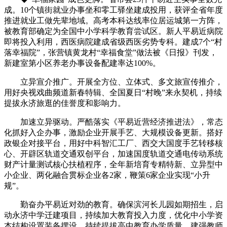
成。10个镇街就业办事坐和零工驿坐建成投用，获评全省年度
推进就业工做先辈地域。高考本科达线率位居运城第一方阵，
被教育部确定为全国中小学科学教育尝试区。新人平易近病院
即将投入利用，西医病院建成省级西医劣势专科。建成7个“村
落幸福院”，张营镇黄龙村“幸福食堂”做法被《日报》刊发，
新建室第小区养老办事设备配建率达100%。
立异宣介推广。开展全方位、立体式、多文旅宣传推介，
用好央视戏曲频道新春特辑、全国夏日“村晚”来永契机，持续
提拔永济旅逛的佳誉度和影响力。
加速立异驱动。严酷落实《平易近营经济推进法》，常态
化抓好入企办事，激励企业开展手艺、大规模设备更新。搭好
政银企对接平台，用好中科智汇工厂、西交大国度手艺转移核
心、开辟区轨道交通双创平台，加速国度轨道交通电传动系统
财产计量测试核心扶植程序，全年新培育专精特新、立异型中
小企业、两化融合贯标企业各2家，鞭策6家企业实现“小升
规”。
勤奋办平易近对劲的教育。确保滨河长儿园如期招生，启
动永济中学迁建项目，持续加大教育投入力度，优化中小学资
本结构设置装备摆设，持续提拔高中教育办学质量，建强教师