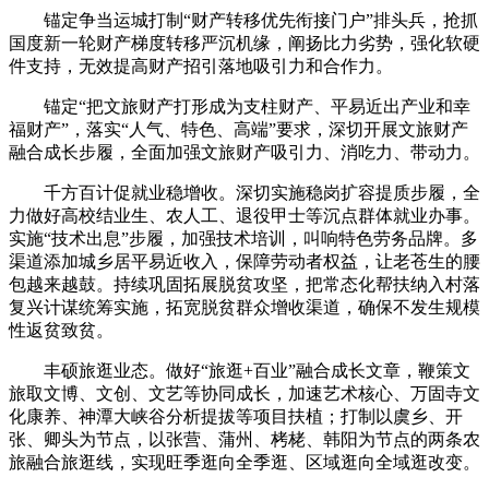
锚定争当运城打制“财产转移优先衔接门户”排头兵，抢抓
国度新一轮财产梯度转移严沉机缘，阐扬比力劣势，强化软硬
件支持，无效提高财产招引落地吸引力和合作力。
锚定“把文旅财产打形成为支柱财产、平易近出产业和幸
福财产”，落实“人气、特色、高端”要求，深切开展文旅财产
融合成长步履，全面加强文旅财产吸引力、消吃力、带动力。
千方百计促就业稳增收。深切实施稳岗扩容提质步履，全
力做好高校结业生、农人工、退役甲士等沉点群体就业办事。
实施“技术出息”步履，加强技术培训，叫响特色劳务品牌。多
渠道添加城乡居平易近收入，保障劳动者权益，让老苍生的腰
包越来越鼓。持续巩固拓展脱贫攻坚，把常态化帮扶纳入村落
复兴计谋统筹实施，拓宽脱贫群众增收渠道，确保不发生规模
性返贫致贫。
丰硕旅逛业态。做好“旅逛+百业”融合成长文章，鞭策文
旅取文博、文创、文艺等协同成长，加速艺术核心、万固寺文
化康养、神潭大峡谷分析提拔等项目扶植；打制以虞乡、开
张、卿头为节点，以张营、蒲州、栲栳、韩阳为节点的两条农
旅融合旅逛线，实现旺季逛向全季逛、区域逛向全域逛改变。