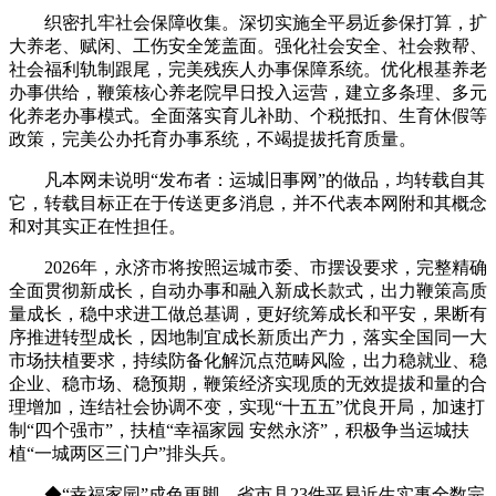
织密扎牢社会保障收集。深切实施全平易近参保打算，扩
大养老、赋闲、工伤安全笼盖面。强化社会安全、社会救帮、
社会福利轨制跟尾，完美残疾人办事保障系统。优化根基养老
办事供给，鞭策核心养老院早日投入运营，建立多条理、多元
化养老办事模式。全面落实育儿补助、个税抵扣、生育休假等
政策，完美公办托育办事系统，不竭提拔托育质量。
凡本网未说明“发布者：运城旧事网”的做品，均转载自其
它，转载目标正在于传送更多消息，并不代表本网附和其概念
和对其实正在性担任。
2026年，永济市将按照运城市委、市摆设要求，完整精确
全面贯彻新成长，自动办事和融入新成长款式，出力鞭策高质
量成长，稳中求进工做总基调，更好统筹成长和平安，果断有
序推进转型成长，因地制宜成长新质出产力，落实全国同一大
市场扶植要求，持续防备化解沉点范畴风险，出力稳就业、稳
企业、稳市场、稳预期，鞭策经济实现质的无效提拔和量的合
理增加，连结社会协调不变，实现“十五五”优良开局，加速打
制“四个强市”，扶植“幸福家园 安然永济”，积极争当运城扶
植“一城两区三门户”排头兵。
◆“幸福家园”成色更脚。省市县23件平易近生实事全数完