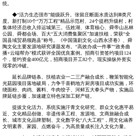
统。
◆“活力生态强市”能级跃升。张留庄断面水质达到Ⅲ类尺
度。新打制10个“万万工程”精品示范村、24个提档升级村，村
集体经济总收入排运城第三。伍姓湖、体育核心、舜帝山丛林
公园、舜都会场、百大“五大消费集聚区”加速扶植，荣获“全
国县域贸易领跑县”称号。《中国蒲剧文化·山西永济卷》、舜
陶文化主要发源地研究课题发布。“高效办成一件事”“政务曲
播+云端帮办”模式获评全国优良案例。招商引资签约项目124
个，签约资金400亿元，招商项目开工82个。现实操纵外资实
现零的冲破。
延长品牌链条。扶植农业一二三产融合成长，鞭策智能化
光菇园项目落地破局，力争千喜鹤地方厨房项目成功实施，环
绕面粉、肉鸡、酱料、牛肉饺子、河鲜五大拳头产物，实施品
牌延链步履，加速建立特色深加工财产链。
提拔文化活力。系统实施汗青文化研究、群众文化惠平易
近、文化精品创做、非遗传承工程、发源地、文商旅融合成
长、城市文化品牌塑制、文化数字化“八大工程”，用文化涵养
文明素养、家园、点燃奋斗，为高质量成长注入文化力量。