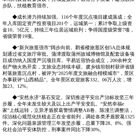
步队，扶植教育强市。
◆成长潜力持续加强。116个年度沉点项目建成落成；全
年入库固定资产投资项目201个，运城第一；累计争取上级资
金10。5亿元，持续三年位居运城前列；争得国度级荣誉7项，
省级荣誉19项。
◆“新兴旅逛强市”阔步向前。鹳雀楼旅逛区创5A总体规
划通过省文旅厅审批。蒲津渡取蒲州故城博物馆及配套设备项
目成功纳入国度严沉项目库。平易近宿协会成立，200余种文
创产物火热开卖，文旅业态持续丰硕。虞乡镇坦朝村获评省级
村落旅逛沉点村，被评为“2025年度文旅融合楷模城市”，景区
办事获评“山西精品”。全年景区欢迎旅客332。06万人次，增
加23。12%。
◆“安然永济”基石安定。深切推进平安出产治标攻坚三年
步履，全年未发生较大及以上出产平安变乱。“安然幸福e
家”上线运转，立异矛盾胶葛警情调整AB卷、陈潼兰调整法，
综治核心规范化扶植走正在全省前列，调处各类矛盾胶葛1325
件。深化问题泉源管理三年攻坚步履，总量下降28。8%。强
化社会治平安体防控，刑事案件同比下降30%。