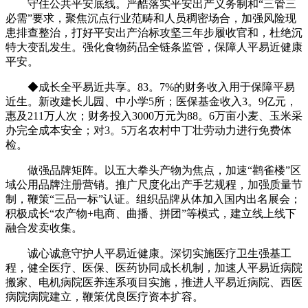
守住公共平安底线。严酷落实平安出产义务制和“三管三
必需”要求，聚焦沉点行业范畴和人员稠密场合，加强风险现
患排查整治，打好平安出产治标攻坚三年步履收官和，杜绝沉
特大变乱发生。强化食物药品全链条监管，保障人平易近健康
平安。
◆成长全平易近共享。83。7%的财务收入用于保障平易
近生。新改建长儿园、中小学5所；医保基金收入3。9亿元，
惠及211万人次；财务投入3000万元为88。6万亩小麦、玉米采
办完全成本安全；对3。5万名农村中丁壮劳动力进行免费体
检。
做强品牌矩阵。以五大拳头产物为焦点，加速“鹳雀楼”区
域公用品牌注册营销。推广尺度化出产手艺规程，加强质量节
制，鞭策“三品一标”认证。组织品牌从体加入国内出名展会；
积极成长“农产物+电商、曲播、拼团”等模式，建立线上线下
融合发卖收集。
诚心诚意守护人平易近健康。深切实施医疗卫生强基工
程，健全医疗、医保、医药协同成长机制，加速人平易近病院
搬家、电机病院医养连系项目实施，推进人平易近病院、西医
病院病院建立，鞭策优良医疗资本扩容。