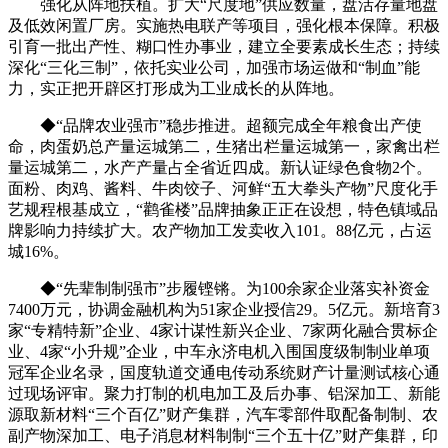
强化从阵地扶植。扩大“尺度地”供应数量，盘活存量地盘
及低效闲置厂房。实施热电联产等项目，强化根本保障。积极
引育一批出产性、糊口性办事业，建立全要素成长生态；持续
深化“三化三制”，依托实业公司，加强市场运做和“制血”能
力，实正把开辟区打形成为工业成长的从阵地。
◆“品牌农业强市”稳步推进。超额完成全年粮食出产使
命，肉蛋奶总产量运城第二，生猪出栏量运城第一，家禽出栏
量运城第二，水产产量占全省近四成。新认证绿色食物2个。
面粉、肉鸡、酱料、牛肉饺子、河鲜“五大拳头产物”尺度化手
艺规程根基成立，“鹳雀楼”品牌抽象正正在设想，特色镇域品
牌影响力持续扩大。农产物加工发卖收入101。88亿元，占运
城16%。
◆“先辈制制强市”步履铿锵。为100余家企业落实补资金
7400万元，协调金融机构为51家企业授信29。5亿元。新培育3
家“专精特新”企业、4家计谋性新兴企业、7家两化融合贯标企
业、4家“小升规”企业，中车永济电机入围国度级制制业单项
冠军企业名录，国度轨道交通电传动系统财产计量测试核心通
过现场评审。聚力打制的机电加工及后办事、铝深加工、新能
源取新材料“三个百亿”财产集群，汽车零部件取配备制制、农
副产物深加工、电子消息材料制制“三个五十亿”财产集群，印