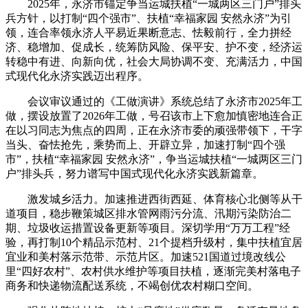
2025年，永济市锚定争当运城扶植“一城两区三门户”排头
兵方针，以打制“四个强市”、扶植“幸福家园 安然永济”为引
领，连合率领永济人平易近果断意志、怯毅前行，全力拼经
济、稳增加、促成长，统筹防风险、保平安、护不变，经济运
转稳中有进、向新向优，社会大局协调不变、充满活力，中国
式现代化永济实践迈出程序。
会议审议通过的《工做演讲》系统总结了永济市2025年工
做，摆设放置了2026年工做，号召该市上下愈加慎密地连合正
在以习同志为焦点的四周，正在永济市委的顽强带领下，干字
当头、奋怯抢先，乘势而上、开辟立异，加速打制“四个强
市”，扶植“幸福家园 安然永济”，争当运城扶植“一城两区三门
户”排头兵，努力谱写中国式现代化永济实践新篇章。
激发城乡活力。加速推进西街西延、体育核心北侧等从干
道项目，稳步鞭策城区排水管网雨污分流、汛期污染防治二
期、垃圾收运措置设备更新等项目。深切学用“万万工程”经
验，再打制10个精品示范村、21个提档升级村，集中扶植宜居
宜业和美村落示范带、示范片区。加速521国道过境改线公
里“四好农村”、农村供水维护等项目扶植，逐渐完美村落电子
商务和快递物流配送系统，不竭创优农村糊口空间。