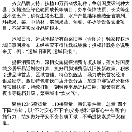
夯实品牌支持。扶植10万亩省级制种，争创国度级制种大
县；实施渔业绿色轮回成长等项目，办事保障牧原、长荣等企
业不变出产，确保生猪出栏量、水产产量继续连结全省前列。
环绕果、菜、中药材，实施果蔬、葡萄、冬枣等设备农业项
目，不竭夯实农业品牌根本。
运城日报、运城晚报所有自采旧事（含图片）独家授权运
城旧事网发布，未经答应不得转载或镜像；授权转载务必说明
来历，例：“运城旧事网-运城日报 ”。
提振消费活力。深切实施提振消费专项步履，落实好国度
城乡居平易近增收打算，抓好用脚消费品以旧换新政策。积极
引进品牌首店、区域首铺、特色旗舰店，鼎力成长首发经济、
银发经济。激励特色餐饮门店开设分店，加速中赛贸易分析体
等项目扶植，持续打制一刻钟便平易近糊口圈。鞭策菜市场、
夜市等提档升级，繁荣城市“炊火气”。
聚焦12345赞扬量、110接警量、审讯案件量、总量“四个
下降”方针，以“不时安心不下”的义务感和“事事心中有底”的
施行力，结实做好平安不变各项工做，不竭提拔素质平安程
度。