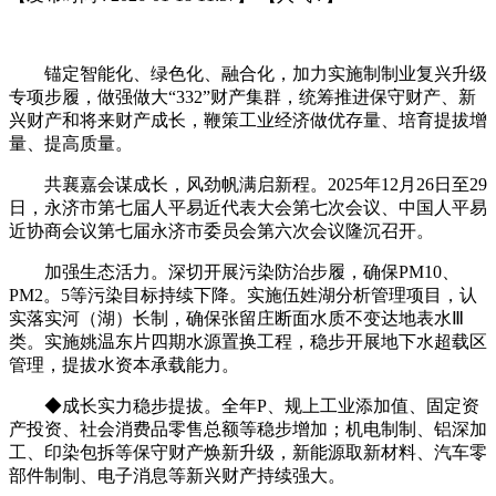
锚定智能化、绿色化、融合化，加力实施制制业复兴升级
专项步履，做强做大“332”财产集群，统筹推进保守财产、新
兴财产和将来财产成长，鞭策工业经济做优存量、培育提拔增
量、提高质量。
共襄嘉会谋成长，风劲帆满启新程。2025年12月26日至29
日，永济市第七届人平易近代表大会第七次会议、中国人平易
近协商会议第七届永济市委员会第六次会议隆沉召开。
加强生态活力。深切开展污染防治步履，确保PM10、
PM2。5等污染目标持续下降。实施伍姓湖分析管理项目，认
实落实河（湖）长制，确保张留庄断面水质不变达地表水Ⅲ
类。实施姚温东片四期水源置换工程，稳步开展地下水超载区
管理，提拔水资本承载能力。
◆成长实力稳步提拔。全年P、规上工业添加值、固定资
产投资、社会消费品零售总额等稳步增加；机电制制、铝深加
工、印染包拆等保守财产焕新升级，新能源取新材料、汽车零
部件制制、电子消息等新兴财产持续强大。