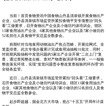
当前！首页食物资讯中国食物山丹县清泉镇开展食物出产
企业、山丹县清泉镇市场监管所紧扣食物平安专项整治“回头
看”工做要求，召开食物出产企业及小做坊约谈培训会。辖区
13家食用油出产企业、6家其他食物出产企业以及7家小做坊的
52名担任人及食物平安总监全数参会。
前期针对当地食用动物油出产焦点范畴，开展拉网式、全
笼盖排查。此次专项步履累计完成食用油抽检31批次，同时，
对前期风险抽检中发觉问题的5家出产企业开展“二次上门”复
查，通过查阅整改台账、查对产物查验演讲等体例，一一核验
整改落实环境，实现“发觉问题责令整改复查核验闭环办理”的
全链条监管。
近日，山丹县清泉镇市场监管所紧扣“回头看”工做要求，
召开食物出产企业及小做坊约谈培训会。辖区13家食用油出产
企业、6家其他食物出产企业以及7家小做坊的52名担任人及食
物平安总监全数参会。
起步即超越，掘金北方大市场，抢占“十五五”开局年计谋