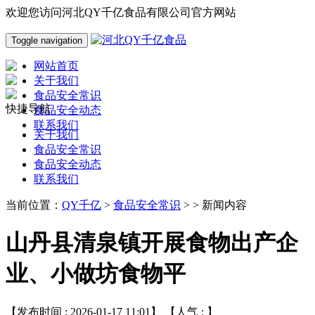
欢迎您访问河北QY千亿食品有限公司官方网站
Toggle navigation
网站首页
关于我们
食品安全常识
快捷导航
食品安全动态
联系我们
关于我们
食品安全常识
食品安全动态
联系我们
当前位置：
QY千亿
>
食品安全常识
> > 新闻内容
山丹县清泉镇开展食物出产企
业、小做坊食物平
【发布时间 : 2026-01-17 11:01】 【人气 :
】