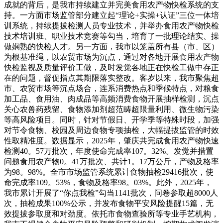
成就的背后，是我市持续建立并完美食用农产物快检系统的支
持。一方面市场监管部分建立起“理论+实操+认证”三位一体培
训系统，持续提拔检测人员专业技术，并举办食用农产物快检
技术培训班、职业技术竞赛等勾当，培育了一批理论结实、操
做娴熟的快检人才。另一方面，我市以笼盖所有县（市、区）
为根基准绳，以农贸市场为沉点，通过对各地开展食用农产物
快检监视及质量评价工做，及时发觉各地正在快检工做中存正
在的问题，督促指点其期限落实整改。客岁以来，我市聚焦超
市、农贸市场等沉点场合，连系消费热点和季候特点，对粮食
加工品、食用油、肉成品等高频消费食物开展抽样检测，沉点
关心农兽药残留、食物添加剂超范畴超限量利用、微生物污染
等高风险项目。同时，针对节假日、开学季等特殊时段，加强
对节令食物、校园及周边食物专项抽检，大幅提拔监管的时效
性取精准度。数据显示，2025年，肇庆共完成食用农产物快速
检测40。57万批次，年度使命完成率107。32%。发觉并措置
问题食用农产物0。41万批次、共计1。17万公斤，产物及格率
为98。98%。全市市场监管系统累计食物抽检29416批次，使
命完成率109。53%，食物及格率98。03%。此外，2025年，
我市累计开展了“你点我检”勾当1141批次，问卷参取超8000人
次，抽检成果100%公示，并发布食物平安风险提醒15篇，无
效提拔参取度和对劲度。依托市食物查验所等专业手艺机构，