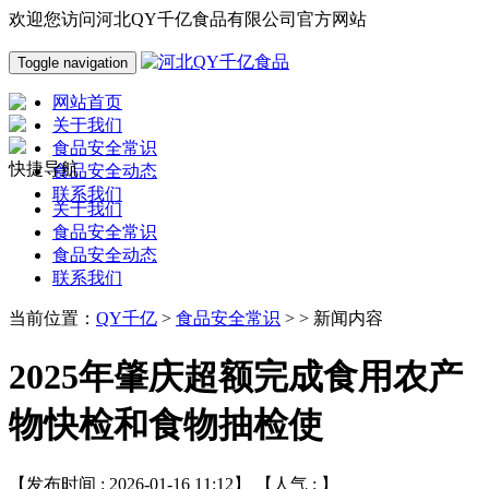
欢迎您访问河北QY千亿食品有限公司官方网站
Toggle navigation
网站首页
关于我们
食品安全常识
快捷导航
食品安全动态
联系我们
关于我们
食品安全常识
食品安全动态
联系我们
当前位置：
QY千亿
>
食品安全常识
> > 新闻内容
2025年肇庆超额完成食用农产
物快检和食物抽检使
【发布时间 : 2026-01-16 11:12】 【人气 :
】