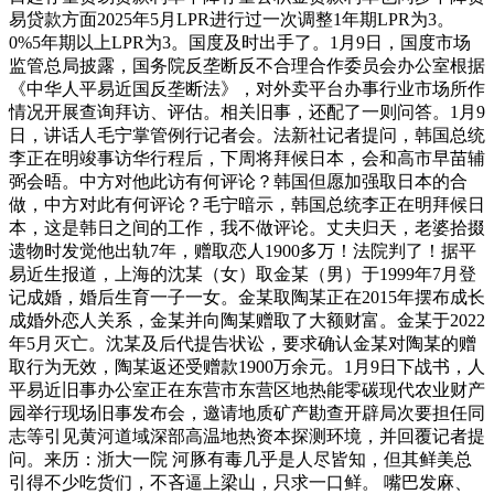
易贷款方面2025年5月LPR进行过一次调整1年期LPR为3。
0%5年期以上LPR为3。国度及时出手了。1月9日，国度市场
监管总局披露，国务院反垄断反不合理合作委员会办公室根据
《中华人平易近国反垄断法》，对外卖平台办事行业市场所作
情况开展查询拜访、评估。相关旧事，还配了一则问答。1月9
日，讲话人毛宁掌管例行记者会。法新社记者提问，韩国总统
李正在明竣事访华行程后，下周将拜候日本，会和高市早苗辅
弼会晤。中方对他此访有何评论？韩国但愿加强取日本的合
做，中方对此有何评论？毛宁暗示，韩国总统李正在明拜候日
本，这是韩日之间的工作，我不做评论。丈夫归天，老婆拾掇
遗物时发觉他出轨7年，赠取恋人1900多万！法院判了！据平
易近生报道，上海的沈某（女）取金某（男）于1999年7月登
记成婚，婚后生育一子一女。金某取陶某正在2015年摆布成长
成婚外恋人关系，金某并向陶某赠取了大额财富。金某于2022
年5月灭亡。沈某及后代提告状讼，要求确认金某对陶某的赠
取行为无效，陶某返还受赠款1900万余元。1月9日下战书，人
平易近旧事办公室正在东营市东营区地热能零碳现代农业财产
园举行现场旧事发布会，邀请地质矿产勘查开辟局次要担任同
志等引见黄河道域深部高温地热资本探测环境，并回覆记者提
问。来历：浙大一院 河豚有毒几乎是人尽皆知，但其鲜美总
引得不少吃货们，不吝逼上梁山，只求一口鲜。 嘴巴发麻、