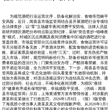
为规范酒吧行业运营次序，防备化解治安、食物等范畴平
安风险，近日，闻喜县市场监管局结合县开展酒吧行业专项结
合法律查抄，以“零”立场建牢夜间消费平安防地。法律人员提
前研判辖区酒吧分布特点取运营纪律，采纳“突击查抄+错峰夜
查”模式，对城区沉点商圈及夜间消费集中区域的酒吧进行全
笼盖排查。市场监管部分沉点核查停业执照、食物运营许可证
等天分能否齐备无效，严查酒水饮料、配套食物的进货检验台
账、索证索票及储存前提，杜绝“三无”、过时、冒充伪劣产物
流入市场，同时，规范明码标价行为，防备价钱欺诈等侵害消
费者权益的违法行为；门聚焦治安办理，严酷排毒禁赌、乐音
扰平易近等问题，全力消弭平安现患。下一步，闻喜县市场监
管局取县将成立“常态化放哨+回头看复查”长效联动机制，持
续加大夜间执度，对违法违规运营行为连结高压冲击态势。通
过部分协同、社会共治，不竭净化夜间消费，为辖区“夜经
济”健康有序成长保驾护航，幸福感取平安感。（供稿：闻喜
县市场监管局）尔后，上海黄浦警方发布警情传递，对涉案的
唐某和吴某做出了行政惩罚。2026年1月8日，《报》3版登载
了海底捞小便当事人唐某及其父母的报歉声明。从2026年1月1
日起存量贸易贷款利率下降存量公积金贷款利率也同步下降贸