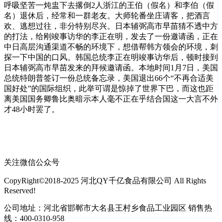
呼吸坚苦一炖盅下去撂倒2人浙江的王伯（假名）和李伯（假
名）退休后，经常和一群老友。大师轮番坐庄请客，把酒言
欢、逃想过往，非分特别尽兴。日本辅弼高市早苗猜不透中方
的打法，给刚竣事访华的李正在明，发去了一份邀请函，正在
中日高层沟通渠道不畅的环境下，想借帮韩方领会的环境，刺
探一下中国的口风。韩国总统李正在明竣事访华后，顿时接到
日本辅弼高市早苗发来的拜候邀请函。本地时间1月7日，美国
总统特朗普签订一份总统备忘录，美国退出66个“不再合适美
国好处”的国际组织，此举可谓是惊掉了世界下巴，而这也距
离美国国务卿鲁比奥暗示本人毫不正在乎结合国这一大言不外
才48小时罢了。
关注微信公众号
CopyRight©2018-2025 河北QY千亿食品有限公司 All Rights
Reserved!
公司地址：河北省邯郸市大名县王村乡食品工业园区 销售热
线：400-0310-958