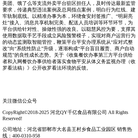
美团、饿了么等支流外卖平台驻区担任人，及时传达最新监管
要求，传递典型违法案例及总局指点案例，明白行为红线、建
牢轨制底线。以精准办事为本，环绕食安封签推广、“明厨亮
灶”接入、消息共享机制完美、配送人员培训等环节环节，为
平台供给针对性、操做性强的改良。以聪慧风控为要，支撑其
使用数据取手艺手段成立风险预警模子，实现对商户运营行为
的动态监测取智能管控，鞭策平台平安办理系统从“应对式整
改”向“系统性防止”升级，逐渐构成“平台盲目履责、商户自动
规范”的良性成长态势。关于《收集餐饮办事第三方平台供给
者和入网餐饮办事供给者落实食物平安从体义务监视办理（收
罗看法稿）》公开收罗看法环境的反馈。
关注微信公众号
CopyRight©2018-2025 河北QY千亿食品有限公司 All Rights
Reserved!
公司地址：河北省邯郸市大名县王村乡食品工业园区 销售热
线：400-0310-958