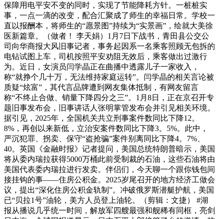
保障用电平安不变的同时，实现了节能降耗方针。一桩桩实
事，一点一滴的改变，配合汇聚成了师生的幸福日常。学校一
直以报酬本，将师生的“愿景图”持续为“实景画”，绘就大美徐
医新篇章。（做者！ 李天娟）1月7日下战书，青田县公交公
司向华商报大风旧事记者，事务起因系一名乘客照顾无包拆的
电钻试图上车，司机按照平安劝阻无效后，乘客做出过激行
为。近日，女演员闫学晶正在曲播中透露儿子一家收入，
称“就挣个几十万，无法维持家庭运转”。闫学晶的相关言论被
质疑“炫富”，其代言品牌遭到网友集体抵制，有网友留言
称“不终止合做、销量下降四分之三”。1月8日，正在京召开专
题旧事发布会，旧事讲话人张明掌管发布会并引见相关环境。
据引见，2025年，全国机关共立刑事案件数同比下降12。
8%，再创以来新低，立治安案件数同比下降3。5%。此中，
严沉犯罪、拐卖、保守“盗抢骗”案件别离同比下降4。7%、
40。英国《金融时报》记者提问，美国总统特朗普暗示，美国
将从委内瑞拉获得5000万桶此前受制裁的石油，这些石油将由
美国代表委内瑞拉进行发卖。伴侣们，今天聊一个跟你钱包间
接挂钩的事——住房公积金。2025岁尾召开的地方经济工做会
议，提出“深化住房公积金轨制”。冲破俄罗斯潜艇护航，美国
已“贝拉1号”油轮，美方人员登上油轮。（剪辑：文捷） #湖
报从播说几乎统一时间，解放军四艘最强和舰稀有同框，亮剑