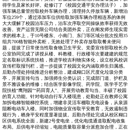
得学生及家长好评。处修订了《校园交通平安办理法子》，加
强车辆总量管控取校外车辆办理，清理持久停放车辆，新增泊
车位259个，通过添加车位供给取加强车辆办理相连系的体例
大大缓解了校园泊车压力，泊车次序取空间操纵效率获得无效
改善。资产运营无限公司结合美团外卖，正在阐发师生现实需
求的根本上，于10号楼东、小南门、东门等区域分批次投用35
组共700格智能外卖柜，无效处理了外卖存放取取餐未便问
题，提拔了日常便当性取食物卫生平安。党委宣传部取校长办
公室协同完成了讲授从楼、科教楼、行政楼等次要建建的规范
定名取标识系统扶植，推进学校吉利物实体化，设立校风校训
宣传栏取报刊栏，进一步提拔了校园文化内涵取师生归属感。
后勤办理处持续推进分析整治，建成糊口区尺度化垃圾分类
亭，开展宣传勾当，加强师生分类认识；完成部门道、护栏及
景不雅设备的维修；结合医学影像学院、药学院、医学手艺学
院扶植“鹰翔园”“药田育人”、开展劳动教育勾当、丰硕了校园
的育人功能。针对电动自行车入楼现患，处勤处正在教师公寓
加拆电梯智能梯控系统，增建非灵活车棚取充电设备，从泉源
阻断电动车入楼。同时加强物业宣传取平安教育，无效遏制违
规行为，栖身平安程度显著提拔。后勤办理处完成从校区糊口
区供电系统全面，新建2号变电坐，优化电缆通道取配电收集
布局。后供电半径缩短，电能质量取容量分派愈加合理，正在