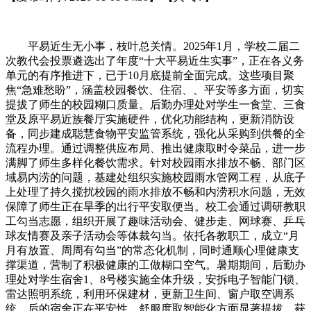
平易近生无小事，枝叶总关情。2025年1月，学校二届二
次教代会投票遴选出了年度“十大平易近生实事”，正在各义务
单元的有序推进下，已于10月底提前全面完成。这些项目聚
焦“急难愁盼”，涵盖校园餐饮、住宿、、平安等多方面，切实
提拔了师生的校园糊口质量。后勤办理处对学生一食堂、三食
堂及原平易近族餐厅实施硬件，优化功能结构，更新消防设
备，同步建成聪慧食物平安监管系统，强化从采购到供餐的全
流程办理。通过调整供应布局、推出健康取时令菜品，进一步
满脚了师生多样化餐饮需求。针对校园雨水排放不畅、部门区
域易内涝的问题，基建处组织实施校园雨水管网工程，从底子
上处理了持久搅扰校园的雨水排放不畅和内涝积水问题，无效
保障了师生正在旱季的出行平安取便当。校工会通过调研教职
工勾当志愿，组织开展了趣味活动会、健步走、网球赛、乒乓
球友情赛及亲子活动会等体裁勾当。依托各教职工，成立“月
月有放置、周周有勾当”的常态化机制，同时通顺心理健康支
撑渠道，营制了积极健康的工做糊口空气。暑期期间，后勤办
理处对学生宿舍1、8号楼实施全体升级，安拆电子智能门锁、
雷达照明系统，利用环保建材，更新卫生间、窗户取空调系
统。后的宿舍正在平安性、舒服度取智能化方面显著提拔，获